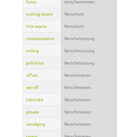
fuzzy
verschwommen
cutting waste
Verschnitt
trim waste
Verschnitt
contamination
Verschmutzung
soiling
Verschmutzung
pollution
Verschmutzung
offset
Verschmieren
set-off
Verschmieren
lubricate
Verschmieren
grease
Verschmieren
smudging
Verschmieren
smear
Verschmieren