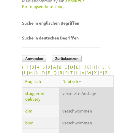
Mediencommunity ein
eBook zur
Prüfungsvorbereitung
.
Suche in englischen Begriffen
Suche in deutschen Begriffen
(
|
1
|
3
|
4
|
5
|
9
|
A
|
B
|
C
|
D
|
E
|
F
|
G
|
H
|
I
|
J
|
K
|
L
|
M
|
N
|
O
|
P
|
Q
|
R
|
S
|
T
|
U
|
V
|
W
|
X
|
Y
|
Z
Englisch
Deutsch
staggered
versetzte Auslage
delivery
dim
verschwommen
blur
verschwommen