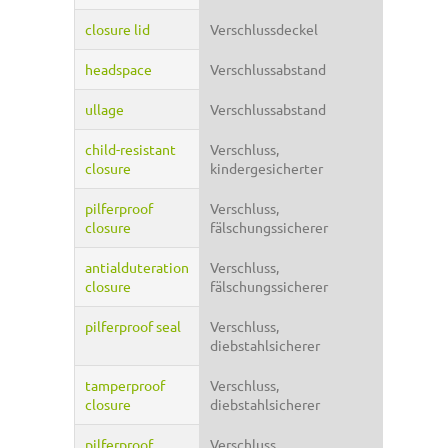
closure lid
Verschlussdeckel
headspace
Verschlussabstand
ullage
Verschlussabstand
child-resistant
Verschluss,
closure
kindergesicherter
pilferproof
Verschluss,
closure
fälschungssicherer
antialduteration
Verschluss,
closure
fälschungssicherer
pilferproof seal
Verschluss,
diebstahlsicherer
tamperproof
Verschluss,
closure
diebstahlsicherer
pilferproof
Verschluss,