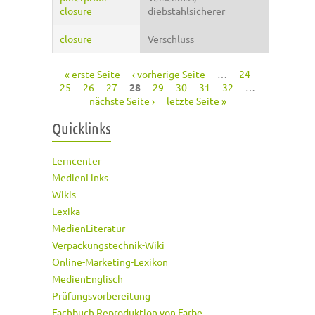
closure
diebstahlsicherer
closure
Verschluss
« erste Seite
‹ vorherige Seite
…
24
Seiten
25
26
27
28
29
30
31
32
…
nächste Seite ›
letzte Seite »
Quicklinks
Lerncenter
MedienLinks
Wikis
Lexika
MedienLiteratur
Verpackungstechnik-Wiki
Online-Marketing-Lexikon
MedienEnglisch
Prüfungsvorbereitung
Fachbuch Reproduktion von Farbe