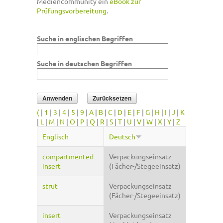
Mediencommunity ein
eBook zur
Prüfungsvorbereitung
.
Suche in englischen Begriffen
Suche in deutschen Begriffen
(
|
1
|
3
|
4
|
5
|
9
|
A
|
B
|
C
|
D
|
E
|
F
|
G
|
H
|
I
|
J
|
K
|
L
|
M
|
N
|
O
|
P
|
Q
|
R
|
S
|
T
|
U
|
V
|
W
|
X
|
Y
|
Z
Englisch
Deutsch
compartmented
Verpackungseinsatz
insert
(Fächer-/Stegeeinsatz)
strut
Verpackungseinsatz
(Fächer-/Stegeeinsatz)
insert
Verpackungseinsatz