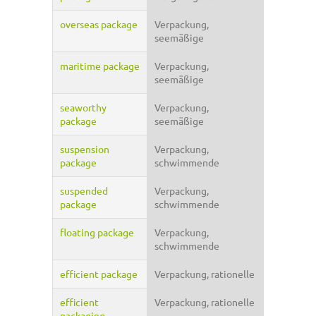
overseas package
Verpackung,
seemäßige
maritime package
Verpackung,
seemäßige
seaworthy
Verpackung,
package
seemäßige
suspension
Verpackung,
package
schwimmende
suspended
Verpackung,
package
schwimmende
floating package
Verpackung,
schwimmende
efficient package
Verpackung, rationelle
efficient
Verpackung, rationelle
packaging