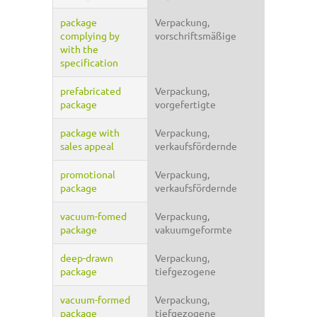
package
Verpackung,
complying by
vorschriftsmäßige
with the
specification
prefabricated
Verpackung,
package
vorgefertigte
package with
Verpackung,
sales appeal
verkaufsfördernde
promotional
Verpackung,
package
verkaufsfördernde
vacuum-fomed
Verpackung,
package
vakuumgeformte
deep-drawn
Verpackung,
package
tiefgezogene
vacuum-formed
Verpackung,
package
tiefgezogene