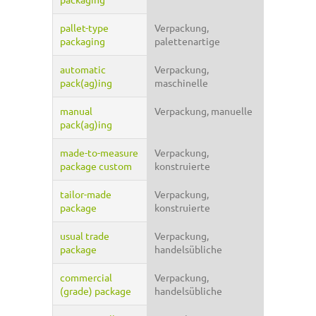
pallet-type
Verpackung,
packaging
palettenartige
automatic
Verpackung,
pack(ag)ing
maschinelle
manual
Verpackung, manuelle
pack(ag)ing
made-to-measure
Verpackung,
package custom
konstruierte
tailor-made
Verpackung,
package
konstruierte
usual trade
Verpackung,
package
handelsübliche
commercial
Verpackung,
(grade) package
handelsübliche