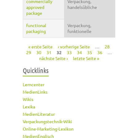
commercially
Verpackung,
approved
handelsübliche
package
functional
Verpackung,
packaging
funktionelle
« erste Seite
‹ vorherige Seite
…
28
Seiten
29
30
31
32
33
34
35
36
…
nächste Seite ›
letzte Seite »
Quicklinks
Lerncenter
MedienLinks
Wikis
Lexika
MedienLiteratur
Verpackungstechnik-Wiki
Online-Marketing-Lexikon
MedienEnglisch