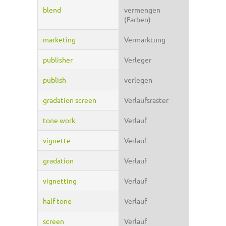
blend
vermengen
(Farben)
marketing
Vermarktung
publisher
Verleger
publish
verlegen
gradation screen
Verlaufsraster
tone work
Verlauf
vignette
Verlauf
gradation
Verlauf
vignetting
Verlauf
half tone
Verlauf
screen
Verlauf