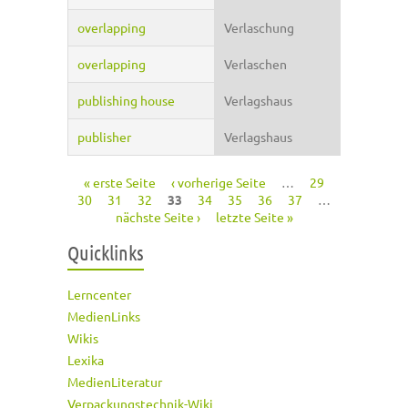
overlapping
Verlaschung
overlapping
Verlaschen
publishing house
Verlagshaus
publisher
Verlagshaus
« erste Seite
‹ vorherige Seite
…
29
Seiten
30
31
32
33
34
35
36
37
…
nächste Seite ›
letzte Seite »
Quicklinks
Lerncenter
MedienLinks
Wikis
Lexika
MedienLiteratur
Verpackungstechnik-Wiki