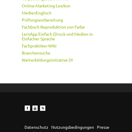
Online-Marketing-Lexikon
MedienEnglisch
Prüfungsvorbereitung
Fachbuch Reproduktion von Farbe
LernApp Einfach (Druck und Medien in
Einfacher Sprache
Fachpraktiker-Wiki
Branchensuche
Weiterbildungsinitiative DI
Datenschutz
Nutzungsbedingungen
Presse