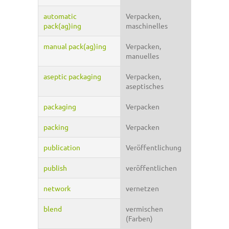
automatic
Verpacken,
pack(ag)ing
maschinelles
manual pack(ag)ing
Verpacken,
manuelles
aseptic packaging
Verpacken,
aseptisches
packaging
Verpacken
packing
Verpacken
publication
Veröffentlichung
publish
veröffentlichen
network
vernetzen
blend
vermischen
(Farben)