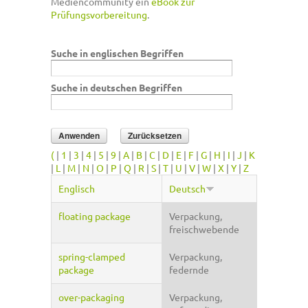
Mediencommunity ein
eBook zur
Prüfungsvorbereitung
.
Suche in englischen Begriffen
Suche in deutschen Begriffen
(
|
1
|
3
|
4
|
5
|
9
|
A
|
B
|
C
|
D
|
E
|
F
|
G
|
H
|
I
|
J
|
K
|
L
|
M
|
N
|
O
|
P
|
Q
|
R
|
S
|
T
|
U
|
V
|
W
|
X
|
Y
|
Z
Englisch
Deutsch
floating package
Verpackung,
freischwebende
spring-clamped
Verpackung,
package
federnde
over-packaging
Verpackung,