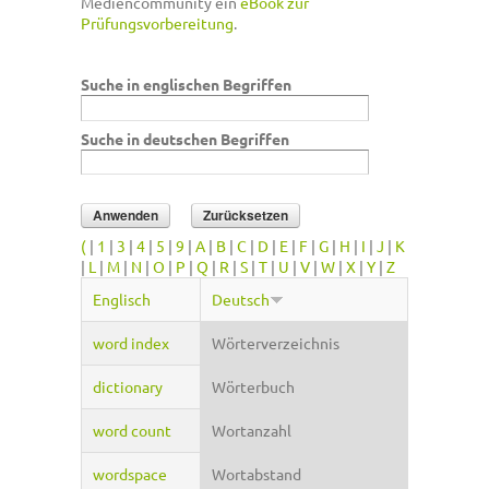
Mediencommunity ein
eBook zur
Prüfungsvorbereitung
.
Suche in englischen Begriffen
Suche in deutschen Begriffen
(
|
1
|
3
|
4
|
5
|
9
|
A
|
B
|
C
|
D
|
E
|
F
|
G
|
H
|
I
|
J
|
K
|
L
|
M
|
N
|
O
|
P
|
Q
|
R
|
S
|
T
|
U
|
V
|
W
|
X
|
Y
|
Z
Englisch
Deutsch
word index
Wörterverzeichnis
dictionary
Wörterbuch
word count
Wortanzahl
wordspace
Wortabstand