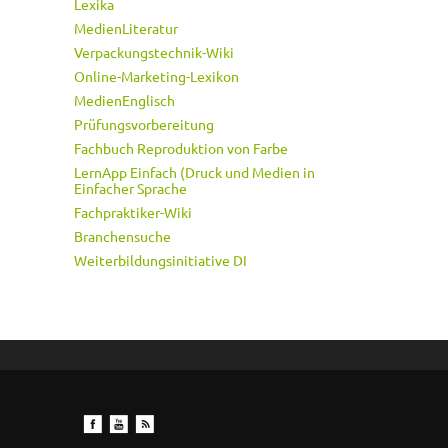
Lexika
MedienLiteratur
Verpackungstechnik-Wiki
Online-Marketing-Lexikon
MedienEnglisch
Prüfungsvorbereitung
Fachbuch Reproduktion von Farbe
LernApp Einfach (Druck und Medien in
Einfacher Sprache
Fachpraktiker-Wiki
Branchensuche
Weiterbildungsinitiative DI