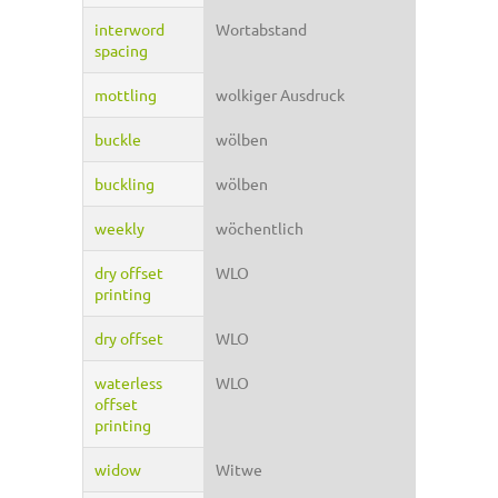
interword
Wortabstand
spacing
mottling
wolkiger Ausdruck
buckle
wölben
buckling
wölben
weekly
wöchentlich
dry offset
WLO
printing
dry offset
WLO
waterless
WLO
offset
printing
widow
Witwe