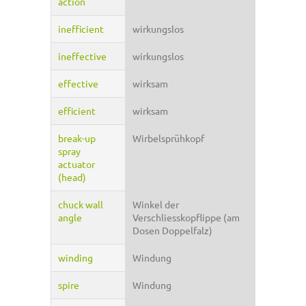
action
inefficient
wirkungslos
ineffective
wirkungslos
effective
wirksam
efficient
wirksam
break-up
Wirbelsprühkopf
spray
actuator
(head)
chuck wall
Winkel der
angle
Verschliesskopflippe (am
Dosen Doppelfalz)
winding
Windung
spire
Windung