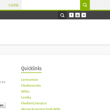
CLOSE
Suchformular
Quicklinks
Lerncenter
h zu
MedienLinks
Wikis
Lexika
MedienLiteratur
Verpackungstechnik-Wiki