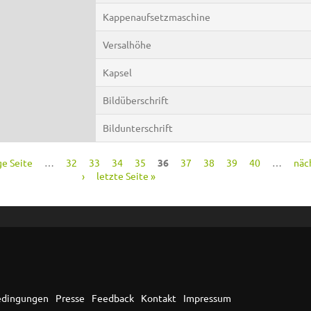
Kappenaufsetzmaschine
Versalhöhe
Kapsel
Bildüberschrift
Bildunterschrift
ge Seite
…
32
33
34
35
36
37
38
39
40
…
näc
›
letzte Seite »
edingungen
Presse
Feedback
Kontakt
Impressum