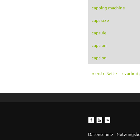
capping machine
caps size
capsule
caption
caption
« erste Seite
‹ vorheri
Seiten
Datenschutz
Nutzungsb