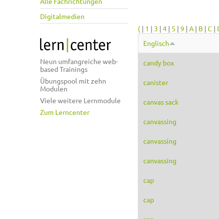
Alle Fachrichtungen
Digitalmedien
(
|
1
|
3
|
4
|
5
|
9
|
A
|
B
|
C
|
Englisch
Neun umfangreiche web-
candy box
based Trainings
Übungspool mit zehn
canister
Modulen
Viele weitere Lernmodule
canvas sack
Zum Lerncenter
canvassing
canvassing
canvassing
cap
cap
cap