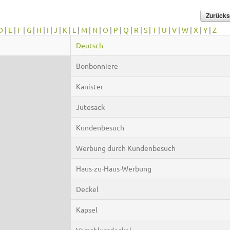
D
|
E
|
F
|
G
|
H
|
I
|
J
|
K
|
L
|
M
|
N
|
O
|
P
|
Q
|
R
|
S
|
T
|
U
|
V
|
W
|
X
|
Y
|
Z
Deutsch
Bonbonniere
Kanister
Jutesack
Kundenbesuch
Werbung durch Kundenbesuch
Haus-zu-Haus-Werbung
Deckel
Kapsel
Verschlussdeckel