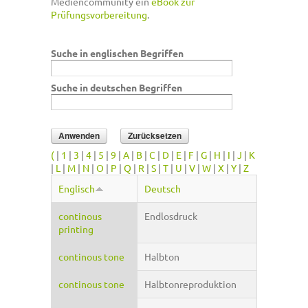
Mediencommunity ein
eBook zur
Prüfungsvorbereitung
.
Suche in englischen Begriffen
Suche in deutschen Begriffen
(
|
1
|
3
|
4
|
5
|
9
|
A
|
B
|
C
|
D
|
E
|
F
|
G
|
H
|
I
|
J
|
K
|
L
|
M
|
N
|
O
|
P
|
Q
|
R
|
S
|
T
|
U
|
V
|
W
|
X
|
Y
|
Z
Englisch
Deutsch
continous
Endlosdruck
printing
continous tone
Halbton
continous tone
Halbtonreproduktion