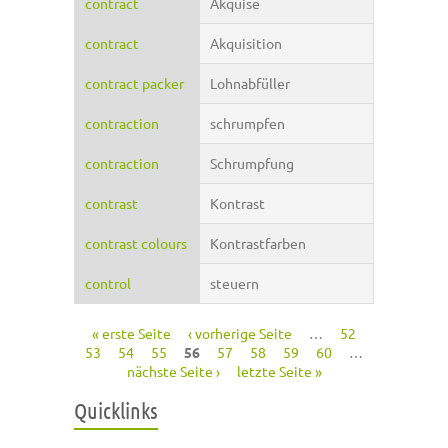
contract
Akquise
contract
Akquisition
contract packer
Lohnabfüller
contraction
schrumpfen
contraction
Schrumpfung
contrast
Kontrast
contrast colours
Kontrastfarben
control
steuern
« erste Seite
‹ vorherige Seite
…
52
Seiten
53
54
55
56
57
58
59
60
…
nächste Seite ›
letzte Seite »
Quicklinks