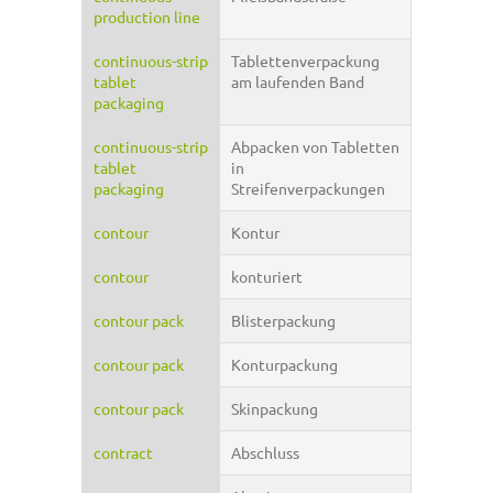
production line
continuous-strip
Tablettenverpackung
tablet
am laufenden Band
packaging
continuous-strip
Abpacken von Tabletten
tablet
in
packaging
Streifenverpackungen
contour
Kontur
contour
konturiert
contour pack
Blisterpackung
contour pack
Konturpackung
contour pack
Skinpackung
contract
Abschluss