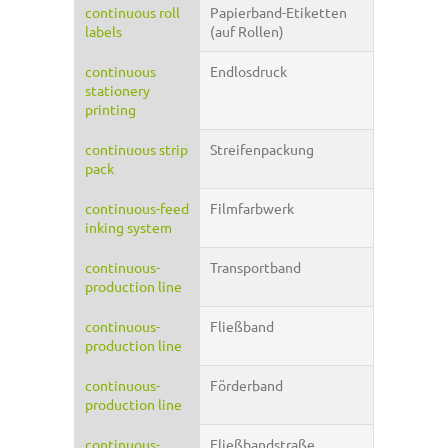
continuous roll
Papierband-Etiketten
labels
(auf Rollen)
continuous
Endlosdruck
stationery
printing
continuous strip
Streifenpackung
pack
continuous-feed
Filmfarbwerk
inking system
continuous-
Transportband
production line
continuous-
Fließband
production line
continuous-
Förderband
production line
continuous-
Fließbandstraße