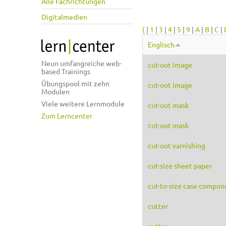
Alle Fachrichtungen
Digitalmedien
(
|
1
|
3
|
4
|
5
|
9
|
A
|
B
|
C
|
Englisch
Neun umfangreiche web-
cut-out image
based Trainings
Übungspool mit zehn
cut-out image
Modulen
Viele weitere Lernmodule
cut-out mask
Zum Lerncenter
cut-out mask
cut-out varnishing
cut-size sheet paper
cut-to-size case compon
cutter
cutter