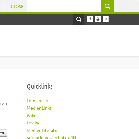
CLOSE
Suchformular
Quicklinks
Lerncenter
h zu
MedienLinks
Wikis
Lexika
MedienLiteratur
Verpackungstechnik-Wiki