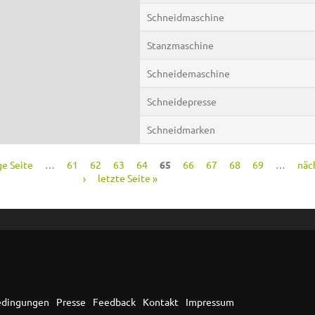
Schneidmaschine
Stanzmaschine
Schneidemaschine
Schneidepresse
Schneidmarken
ge Seite
…
61
62
63
64
65
66
67
68
69
…
näc
›
letzte Seite »
edingungen
Presse
Feedback
Kontakt
Impressum