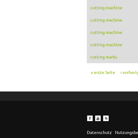
cutting machine
cutting machine
cutting machine
cutting machine
cutting marks
« erste Seite
‹ vorheri
Seiten
Datenschutz
Nutzungsb