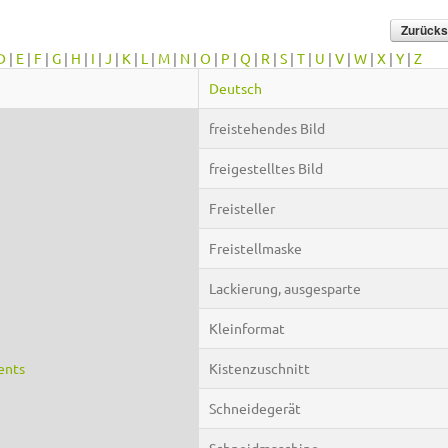
D
|
E
|
F
|
G
|
H
|
I
|
J
|
K
|
L
|
M
|
N
|
O
|
P
|
Q
|
R
|
S
|
T
|
U
|
V
|
W
|
X
|
Y
|
Z
Deutsch
freistehendes Bild
freigestelltes Bild
Freisteller
Freistellmaske
Lackierung, ausgesparte
Kleinformat
ents
Kistenzuschnitt
Schneidegerät
Schneidmaschine