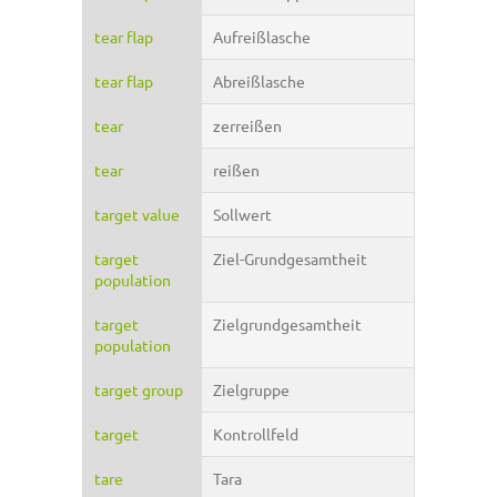
tear flap
Aufreißlasche
tear flap
Abreißlasche
tear
zerreißen
tear
reißen
target value
Sollwert
target
Ziel-Grundgesamtheit
population
target
Zielgrundgesamtheit
population
target group
Zielgruppe
target
Kontrollfeld
tare
Tara