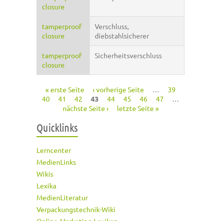
closure
tamperproof
Verschluss,
closure
diebstahlsicherer
tamperproof
Sicherheitsverschluss
closure
« erste Seite
‹ vorherige Seite
…
39
Seiten
40
41
42
43
44
45
46
47
…
nächste Seite ›
letzte Seite »
Quicklinks
Lerncenter
MedienLinks
Wikis
Lexika
MedienLiteratur
Verpackungstechnik-Wiki