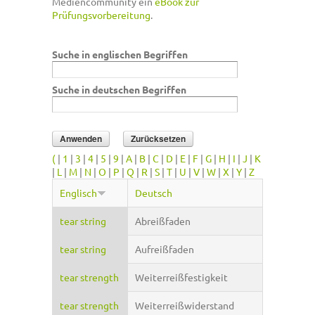
Mediencommunity ein
eBook zur
Prüfungsvorbereitung
.
Suche in englischen Begriffen
Suche in deutschen Begriffen
(
|
1
|
3
|
4
|
5
|
9
|
A
|
B
|
C
|
D
|
E
|
F
|
G
|
H
|
I
|
J
|
K
|
L
|
M
|
N
|
O
|
P
|
Q
|
R
|
S
|
T
|
U
|
V
|
W
|
X
|
Y
|
Z
Englisch
Deutsch
tear string
Abreißfaden
tear string
Aufreißfaden
tear strength
Weiterreißfestigkeit
tear strength
Weiterreißwiderstand