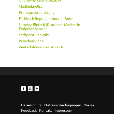
Online-Marketing-Lexikon
MedienEnglisch
Prüfungsvorbereitung
Fachbuch Reproduktion von Farbe
LernApp Einfach (Druck und Medien in
Einfacher Sprache
Fachpraktiker-Wiki
Branchensuche
Weiterbildungsinitiative DI
Datenschutz
Nutzungsbedingungen
Presse
Feedback
Kontakt
Impressum