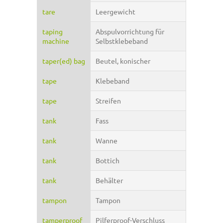
tare
Leergewicht
taping
Abspulvorrichtung für
machine
Selbstklebeband
taper(ed) bag
Beutel, konischer
tape
Klebeband
tape
Streifen
tank
Fass
tank
Wanne
tank
Bottich
tank
Behälter
tampon
Tampon
tamperproof
Pilferproof-Verschluss