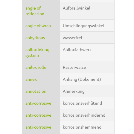
angle of
Aufprallwinkel
reflection
angle of wrap
Umschlingungswinkel
anhydrous
wasserfrei
anilox inking
Aniloxfarbwerk
system
anilox roller
Rasterwalze
annex
Anhang (Dokument)
annotation
Anmerkung
anti-corrosive
korrosionsverhütend
anti-corrosive
korrosionsverhindernd
anti-corrosive
korrosionshemmend