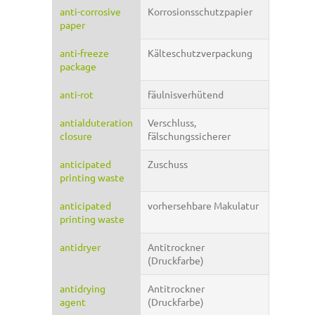
anti-corrosive
Korrosionsschutzpapier
paper
anti-freeze
Kälteschutzverpackung
package
anti-rot
fäulnisverhütend
antialduteration
Verschluss,
closure
fälschungssicherer
anticipated
Zuschuss
printing waste
anticipated
vorhersehbare Makulatur
printing waste
antidryer
Antitrockner
(Druckfarbe)
antidrying
Antitrockner
agent
(Druckfarbe)