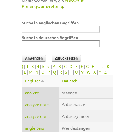
Mediencommunity ein
eBook zur
Prüfungsvorbereitung
.
Suche in englischen Begriffen
Suche in deutschen Begriffen
(
|
1
|
3
|
4
|
5
|
9
|
A
|
B
|
C
|
D
|
E
|
F
|
G
|
H
|
I
|
J
|
K
|
L
|
M
|
N
|
O
|
P
|
Q
|
R
|
S
|
T
|
U
|
V
|
W
|
X
|
Y
|
Z
Englisch
Deutsch
analyze
scannen
analyze drum
Abtastwalze
analyze drum
Abtastzylinder
angle bars
Wendestangen