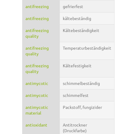
antifreezing
gefrierfest
antifreezing
kältebeständig
antifreezing
Kältebeständigkeit
quality
antifreezing
Temperaturbeständigkeit
quality
antifreezing
Kältefestigkeit
quality
antimycotic
schimmelbeständig
antimycotic
schimmelfest
antimycotic
Packstoff, fungizider
material
antioxidant
Antitrockner
(Druckfarbe)