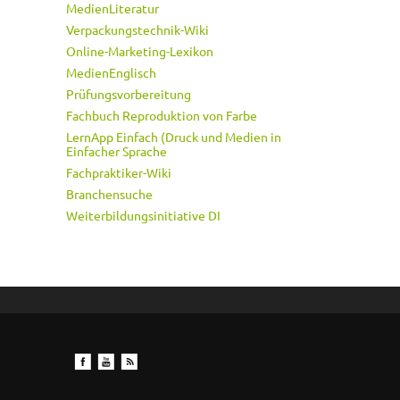
MedienLiteratur
Verpackungstechnik-Wiki
Online-Marketing-Lexikon
MedienEnglisch
Prüfungsvorbereitung
Fachbuch Reproduktion von Farbe
LernApp Einfach (Druck und Medien in
Einfacher Sprache
Fachpraktiker-Wiki
Branchensuche
Weiterbildungsinitiative DI