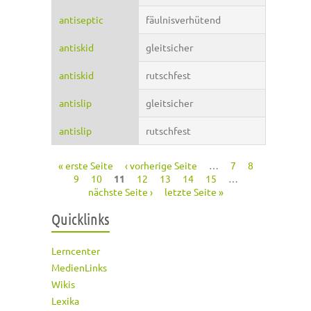
antiseptic
fäulnisverhütend
antiskid
gleitsicher
antiskid
rutschfest
antislip
gleitsicher
antislip
rutschfest
« erste Seite
‹ vorherige Seite
…
7
8
Seiten
9
10
11
12
13
14
15
…
nächste Seite ›
letzte Seite »
Quicklinks
Lerncenter
MedienLinks
Wikis
Lexika