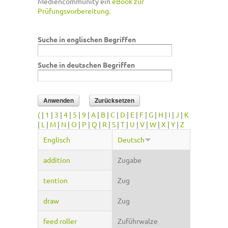
Mediencommunity ein
eBook zur
Prüfungsvorbereitung
.
Suche in englischen Begriffen
Suche in deutschen Begriffen
(
|
1
|
3
|
4
|
5
|
9
|
A
|
B
|
C
|
D
|
E
|
F
|
G
|
H
|
I
|
J
|
K
|
L
|
M
|
N
|
O
|
P
|
Q
|
R
|
S
|
T
|
U
|
V
|
W
|
X
|
Y
|
Z
Englisch
Deutsch
addition
Zugabe
tention
Zug
draw
Zug
feed roller
Zuführwalze