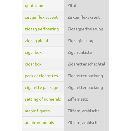
quotation
Zitat
circumflex accent
Zirkumflexakzent
zigzag perforating
Zigzagperforierung
zigzag plead
Zigzagfaltung
cigar box
Zigarrenkiste
cigar box
Zigarettenschachtel
pack of cigarettes
Zigarettenpackung
cigarette package
Zigarettenpackung
setting of numerals
Ziffernsatz
arabic figures
Ziffern, arabische
arabic numerals
Ziffern, arabische