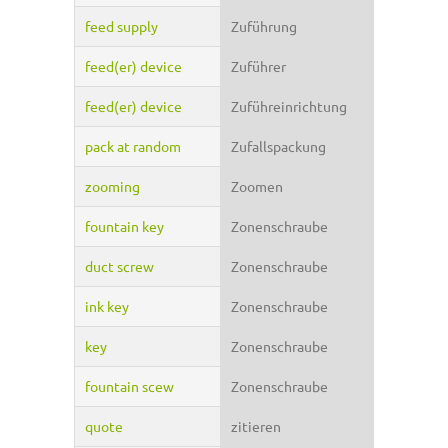
feed supply
Zuführung
feed(er) device
Zuführer
feed(er) device
Zuführeinrichtung
pack at random
Zufallspackung
zooming
Zoomen
fountain key
Zonenschraube
duct screw
Zonenschraube
ink key
Zonenschraube
key
Zonenschraube
fountain scew
Zonenschraube
quote
zitieren