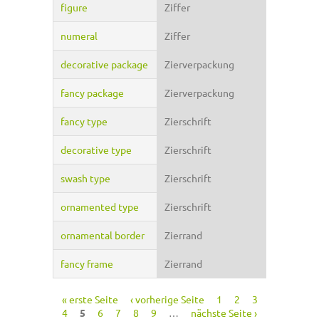
figure
Ziffer
numeral
Ziffer
decorative package
Zierverpackung
fancy package
Zierverpackung
fancy type
Zierschrift
decorative type
Zierschrift
swash type
Zierschrift
ornamented type
Zierschrift
ornamental border
Zierrand
fancy frame
Zierrand
« erste Seite
‹ vorherige Seite
1
2
3
Seiten
4
5
6
7
8
9
…
nächste Seite ›