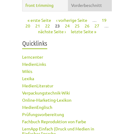
front trimming
Vorderbeschnitt
« erste Seite
‹ vorherige Seite
…
19
Seiten
20
21
22
23
24
25
26
27
…
nächste Seite ›
letzte Seite »
Quicklinks
Lerncenter
MedienLinks
Wikis
Lexika
MedienLiteratur
Verpackungstechnik-Wiki
Online-Marketing-Lexikon
MedienEnglisch
Prüfungsvorbereitung
Fachbuch Reproduktion von Farbe
LernApp Einfach (Druck und Medien in
Einfacher Sprache