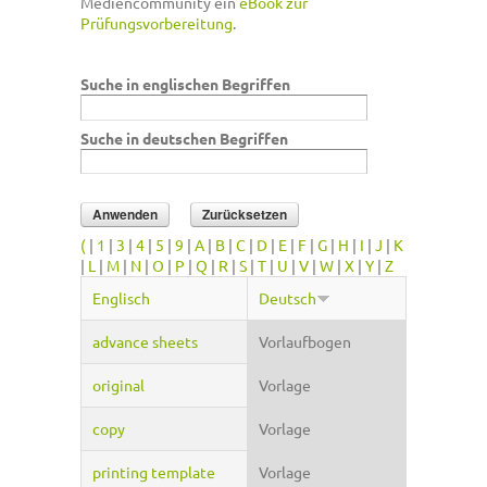
Mediencommunity ein
eBook zur
Prüfungsvorbereitung
.
Suche in englischen Begriffen
Suche in deutschen Begriffen
(
|
1
|
3
|
4
|
5
|
9
|
A
|
B
|
C
|
D
|
E
|
F
|
G
|
H
|
I
|
J
|
K
|
L
|
M
|
N
|
O
|
P
|
Q
|
R
|
S
|
T
|
U
|
V
|
W
|
X
|
Y
|
Z
Englisch
Deutsch
advance sheets
Vorlaufbogen
original
Vorlage
copy
Vorlage
printing template
Vorlage