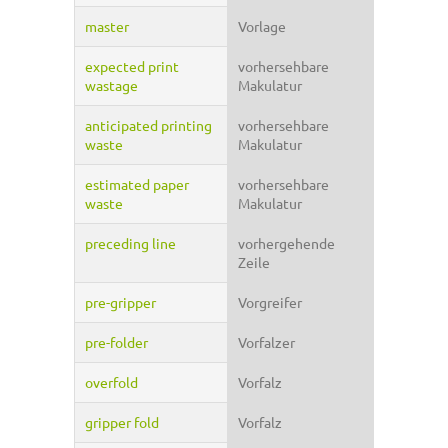
master
Vorlage
expected print
vorhersehbare
wastage
Makulatur
anticipated printing
vorhersehbare
waste
Makulatur
estimated paper
vorhersehbare
waste
Makulatur
preceding line
vorhergehende
Zeile
pre-gripper
Vorgreifer
pre-folder
Vorfalzer
overfold
Vorfalz
gripper fold
Vorfalz