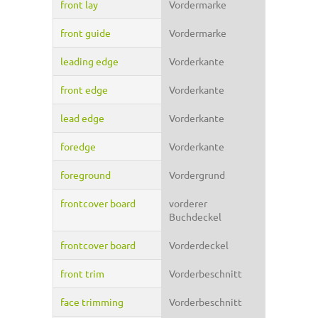
front lay
Vordermarke
front guide
Vordermarke
leading edge
Vorderkante
front edge
Vorderkante
lead edge
Vorderkante
foredge
Vorderkante
foreground
Vordergrund
frontcover board
vorderer
Buchdeckel
frontcover board
Vorderdeckel
front trim
Vorderbeschnitt
face trimming
Vorderbeschnitt