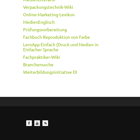
Verpackungstechnik-Wiki
Online-Marketing-Lexikon
MedienEnglisch
Prüfungsvorbereitung
Fachbuch Reproduktion von Farbe
LernApp Einfach (Druck und Medien in
Einfacher Sprache
Fachpraktiker-Wiki
Branchensuche
Weiterbildungsinitiative DI