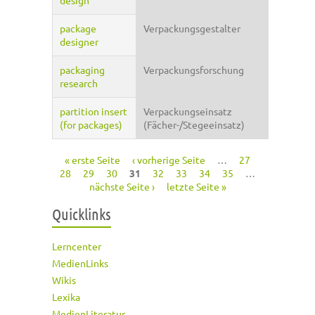
design
package
Verpackungsgestalter
designer
packaging
Verpackungsforschung
research
partition insert
Verpackungseinsatz
(for packages)
(Fächer-/Stegeeinsatz)
« erste Seite
‹ vorherige Seite
…
27
Seiten
28
29
30
31
32
33
34
35
…
nächste Seite ›
letzte Seite »
Quicklinks
Lerncenter
MedienLinks
Wikis
Lexika
MedienLiteratur