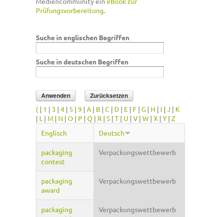
Mediencommunity ein
eBook zur
Prüfungsvorbereitung
.
Suche in englischen Begriffen
Suche in deutschen Begriffen
(
|
1
|
3
|
4
|
5
|
9
|
A
|
B
|
C
|
D
|
E
|
F
|
G
|
H
|
I
|
J
|
K
|
L
|
M
|
N
|
O
|
P
|
Q
|
R
|
S
|
T
|
U
|
V
|
W
|
X
|
Y
|
Z
Englisch
Deutsch
packaging
Verpackungswettbewerb
contest
packaging
Verpackungswettbewerb
award
packaging
Verpackungswettbewerb