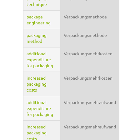
technique
package
Verpackungsmethode
engineering
packaging
Verpackungsmethode
method
additional
Verpackungsmehrkosten
expenditure
for packaging
increased
Verpackungsmehrkosten
packaging
costs
additional
Verpackungsmehraufwand
expenditure
for packaging
increased
Verpackungsmehraufwand
packaging
costs