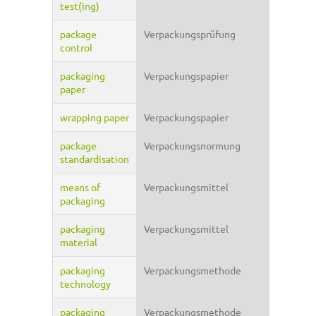
test(ing)
package
Verpackungsprüfung
control
packaging
Verpackungspapier
paper
wrapping paper
Verpackungspapier
package
Verpackungsnormung
standardisation
means of
Verpackungsmittel
packaging
packaging
Verpackungsmittel
material
packaging
Verpackungsmethode
technology
packaging
Verpackungsmethode