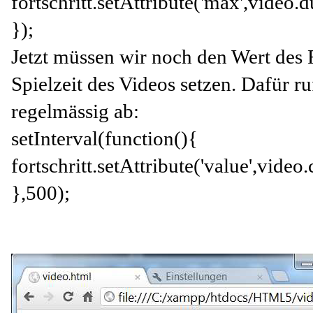
fortschritt.setAttribute('max',video.d
});
Jetzt müssen wir noch den Wert des F
Spielzeit des Videos setzen. Dafür r
regelmässig ab:
setInterval(function(){
fortschritt.setAttribute('value',video
},500);