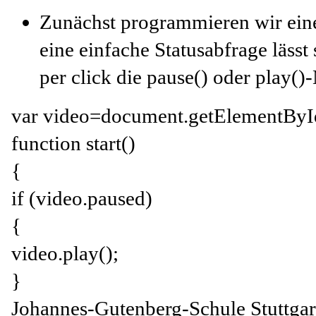
Zunächst programmieren wir eine
eine einfache Statusabfrage läss
per click die pause() oder play(
var video=document.getElementById
function start()
{
if (video.paused)
{
video.play();
}
Johannes-Gutenberg-Schule Stuttga