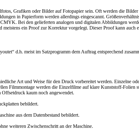
otos, Grafiken oder Bilder auf Fotopapier sein. Oft werden die Bilder 
ldungen in Papierform werden allerdings eingescannt. Größenverhältn
 CMYK. Bei den gelieferten analogen und digitalen Abbildungen werden 
eistens ein Proof zur Korrektur vorgelegt. Dieser Proof kann auch ein
„layoutet“ d.h. meist im Satzprogramm dem Auftrag entsprechend zusa
iedliche Art und Weise für den Druck vorbereitet werden. Einzelne ode
len Filmmontage werden die Einzelfilme auf klare Kunststoff-Folien 
im Offsetdruck kaum noch angewendet.
kplatten bebildert.
aschine aus dem Datenbestand bebildert.
ohne weiteren Zwischenschritt an der Maschine.