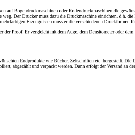
cken auf Bogendruckmaschinen oder Rollendruckmaschinen die gewünsc
le weg. Der Drucker muss dazu die Druckmaschine einrichten, d.h. di
Bei mehrfarbigen Erzeugnissen muss er die verschiedenen Druckformen f
ker der Proof. Er vergleicht mit dem Auge, dem Densitometer oder dem
nschten Endprodukte wie Bücher, Zeitschriften etc. hergestellt. Die D
rolliert, abgezählt und verpackt werden. Dann erfolgt der Versand an d