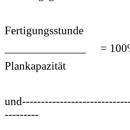
Fertigungsstunde
______________ = 10
Plankapazität
und-----------------------------
---------