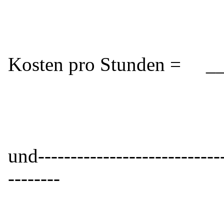
Arbeitspla
Kosten pro Stunden = _
Fertigss
und-----------------------------
--------