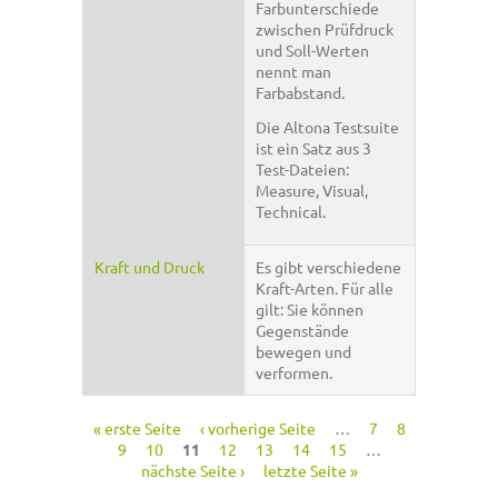
Farbunterschiede
zwischen Prüfdruck
und Soll-Werten
nennt man
Farbabstand.
Die Altona Testsuite
ist ein Satz aus 3
Test-Dateien:
Measure, Visual,
Technical.
Kraft und Druck
Es gibt verschiedene
Kraft-Arten. Für alle
gilt: Sie können
Gegenstände
bewegen und
verformen.
« erste Seite
‹ vorherige Seite
…
7
8
Seiten
9
10
11
12
13
14
15
…
nächste Seite ›
letzte Seite »