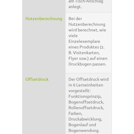
am Tisch-Anschlag
anlegt.
Nutzenberechnung
Bei der
Nutzenberechnung
wird berechnet, wie
viele
Einzelexemplare
eines Produktes (z.
B. Visitenkarten,
Flyer usw.) auf einen
Druckbogen passen.
Offsetdruck
Der Offsetdruck wird
in 6 Lerneinheiten
vorgestellt:
Funktionsprinzip,
Bogenoffsetdruck,
Rollenoffsetdruck,
Farben,
Druckabwicklung,
Bogenlauf und
Bogenwendung.