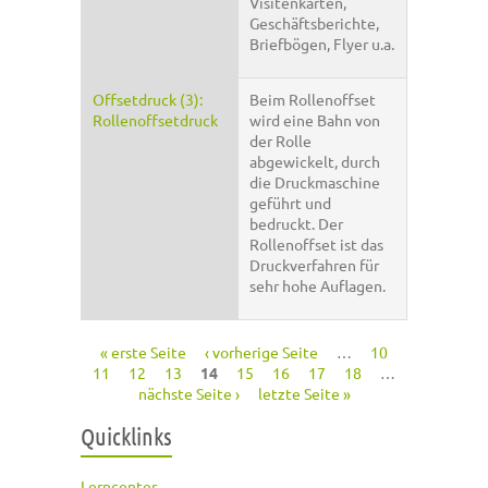
Visitenkarten,
Geschäftsberichte,
Briefbögen, Flyer u.a.
Offsetdruck (3):
Beim Rollenoffset
Rollenoffsetdruck
wird eine Bahn von
der Rolle
abgewickelt, durch
die Druckmaschine
geführt und
bedruckt. Der
Rollenoffset ist das
Druckverfahren für
sehr hohe Auflagen.
« erste Seite
‹ vorherige Seite
…
10
Seiten
11
12
13
14
15
16
17
18
…
nächste Seite ›
letzte Seite »
Quicklinks
Lerncenter