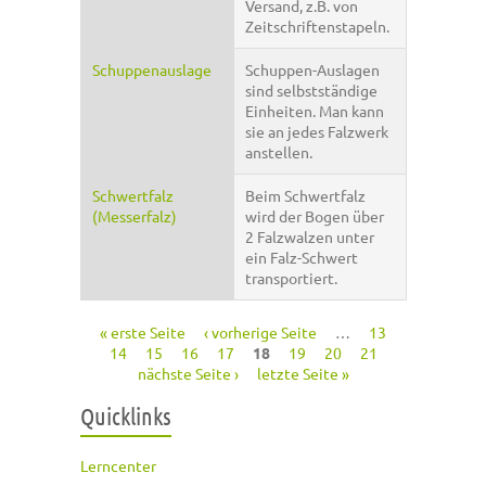
Versand, z.B. von
Zeitschriftenstapeln.
Schuppenauslage
Schuppen-Auslagen
sind selbstständige
Einheiten. Man kann
sie an jedes Falzwerk
anstellen.
Schwertfalz
Beim Schwertfalz
(Messerfalz)
wird der Bogen über
2 Falzwalzen unter
ein Falz-Schwert
transportiert.
« erste Seite
‹ vorherige Seite
…
13
Seiten
14
15
16
17
18
19
20
21
nächste Seite ›
letzte Seite »
Quicklinks
Lerncenter