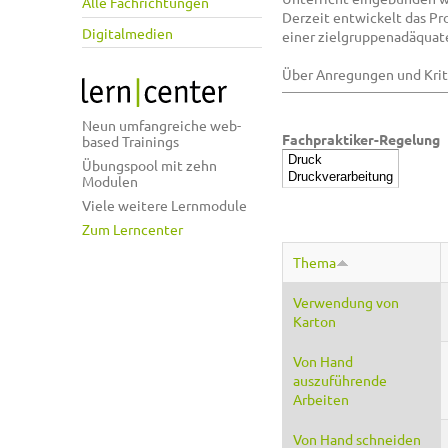
Alle Fachrichtungen
Derzeit entwickelt das Pr
Digitalmedien
einer zielgruppenadäquate
Über Anregungen und Kriti
Neun umfangreiche web-
Fachpraktiker-Regelung
based Trainings
Übungspool mit zehn
Modulen
Viele weitere Lernmodule
Zum Lerncenter
Thema
Verwendung von
Karton
Von Hand
auszuführende
Arbeiten
Von Hand schneiden