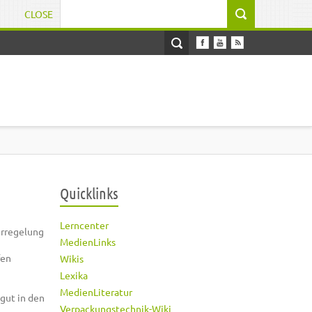
CLOSE
Suchformular
Quicklinks
Lerncenter
erregelung
MedienLinks
fen
Wikis
Lexika
MedienLiteratur
gut in den
Verpackungstechnik-Wiki