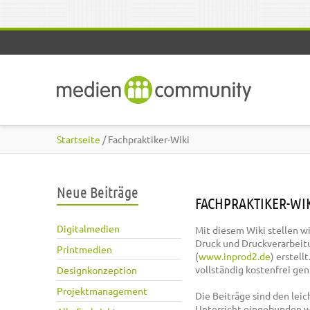
Direkt zum Inhalt
Startseite
/ Fachpraktiker-Wiki
Neue Beiträge
FACHPRAKTIKER-WI
Digitalmedien
Mit diesem Wiki stellen w
Druck und Druckverarbeit
Printmedien
(
www.inprod2.de
) erstel
vollständig kostenfrei ge
Designkonzeption
Projektmanagement
Die Beiträge sind den lei
Unterricht eingebunden 