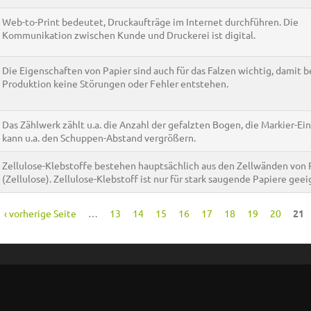
Web-to-Print bedeutet, Druckaufträge im Internet durchführen. Die
Kommunikation zwischen Kunde und Druckerei ist digital.
Die Eigenschaften von Papier sind auch für das Falzen wichtig, damit b
Produktion keine Störungen oder Fehler entstehen.
Das Zählwerk zählt u.a. die Anzahl der gefalzten Bogen, die Markier-Ei
kann u.a. den Schuppen-Abstand vergrößern.
Zellulose-Klebstoffe bestehen hauptsächlich aus den Zellwänden von 
(Zellulose). Zellulose-Klebstoff ist nur für stark saugende Papiere geei
‹ vorherige Seite
…
13
14
15
16
17
18
19
20
21