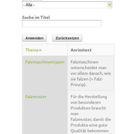
Suche im Titel
Thema
Anrisstext
Falzmaschinentypen
Falzmaschinen
unterscheidet man
vor allem danach, wie
sie falzen (= Falz-
Prinzip).
Falzmuster
Für die Herstellung
von besonderen
Produkten braucht
man
Falzmuster, damit die
Produkte eine gute
Qualität bekommen