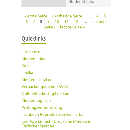
Bindemitteln.
« erste Seite
‹ vorherige Seite
…
4
5
Seiten
6
7
8
9
10
11
12
…
nächste
Seite ›
letzte Seite »
Quicklinks
Lerncenter
MedienLinks
Wikis
Lexika
MedienLiteratur
Verpackungstechnik-Wiki
Online-Marketing-Lexikon
MedienEnglisch
Prüfungsvorbereitung
Fachbuch Reproduktion von Farbe
LernApp Einfach (Druck und Medien in
Einfacher Sprache