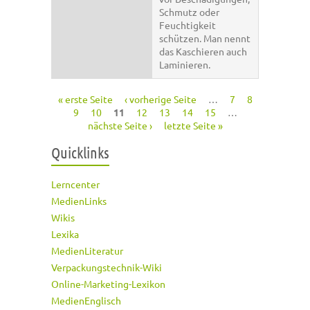
Schmutz oder
Feuchtigkeit
schützen. Man nennt
das Kaschieren auch
Laminieren.
« erste Seite
‹ vorherige Seite
…
7
8
Seiten
9
10
11
12
13
14
15
…
nächste Seite ›
letzte Seite »
Quicklinks
Lerncenter
MedienLinks
Wikis
Lexika
MedienLiteratur
Verpackungstechnik-Wiki
Online-Marketing-Lexikon
MedienEnglisch