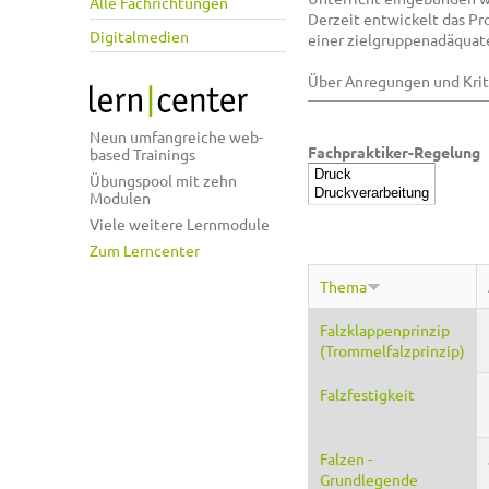
Alle Fachrichtungen
Derzeit entwickelt das Pr
Digitalmedien
einer zielgruppenadäquate
Über Anregungen und Kriti
Neun umfangreiche web-
Fachpraktiker-Regelung
based Trainings
Übungspool mit zehn
Modulen
Viele weitere Lernmodule
Zum Lerncenter
Thema
Falzklappenprinzip
(Trommelfalzprinzip)
Falzfestigkeit
Falzen -
Grundlegende