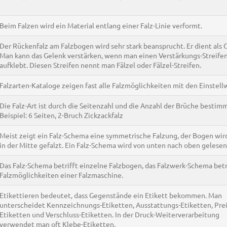
Beim Falzen wird ein Material entlang einer Falz-Linie verformt.
Der Rückenfalz am Falzbogen wird sehr stark beansprucht. Er dient als 
Man kann das Gelenk verstärken, wenn man einen Verstärkungs-Streife
aufklebt. Diesen Streifen nennt man Fälzel oder Fälzel-Streifen.
Falzarten-Kataloge zeigen fast alle Falzmöglichkeiten mit den Einstell
Die Falz-Art ist durch die Seitenzahl und die Anzahl der Brüche bestimm
Beispiel: 6 Seiten, 2-Bruch Zickzackfalz
Meist zeigt ein Falz-Schema eine symmetrische Falzung, der Bogen wird
in der Mitte gefalzt. Ein Falz-Schema wird von unten nach oben gelesen
Das Falz-Schema betrifft einzelne Falzbogen, das Falzwerk-Schema betri
Falzmöglichkeiten einer Falzmaschine.
Etikettieren bedeutet, dass Gegenstände ein Etikett bekommen. Man
unterscheidet Kennzeichnungs-Etiketten, Ausstattungs-Etiketten, Prei
Etiketten und Verschluss-Etiketten. In der Druck-Weiterverarbeitung
verwendet man oft Klebe-Etiketten.