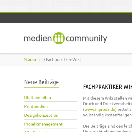
Direkt zum Inhalt
Startseite
/ Fachpraktiker-Wiki
Neue Beiträge
FACHPRAKTIKER-WI
Digitalmedien
Mit diesem Wiki stellen w
Druck und Druckverarbeit
Printmedien
(
www.inprod2.de
) erstel
vollständig kostenfrei ge
Designkonzeption
Projektmanagement
Die Beiträge sind den lei
Unterricht eingebunden 