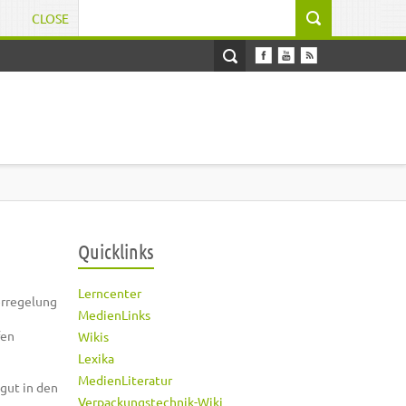
CLOSE
Suchformular
Quicklinks
Lerncenter
erregelung
MedienLinks
fen
Wikis
Lexika
MedienLiteratur
gut in den
Verpackungstechnik-Wiki