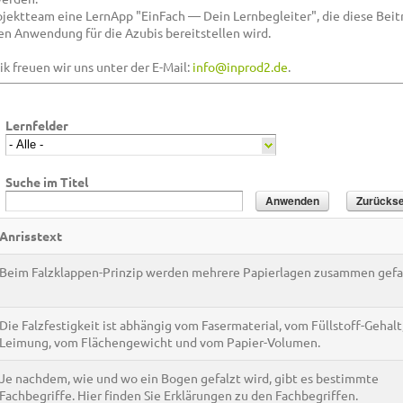
ojektteam eine LernApp "EinFach — Dein Lernbegleiter", die diese Beit
n Anwendung für die Azubis bereitstellen wird.
k freuen wir uns unter der E-Mail:
info@inprod2.de
.
Lernfelder
Suche im Titel
Anrisstext
Beim Falzklappen-Prinzip werden mehrere Papierlagen zusammen gefal
Die Falzfestigkeit ist abhängig vom Fasermaterial, vom Füllstoff-Gehalt
Leimung, vom Flächengewicht und vom Papier-Volumen.
Je nachdem, wie und wo ein Bogen gefalzt wird, gibt es bestimmte
Fachbegriffe. Hier finden Sie Erklärungen zu den Fachbegriffen.