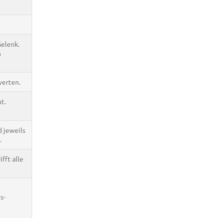
Gelenk.
n
werten.
t.
 jeweils
.
fft alle
s-