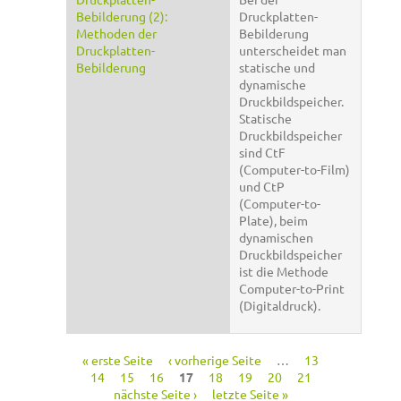
Bebilderung (2):
Druckplatten-
Methoden der
Bebilderung
Druckplatten-
unterscheidet man
Bebilderung
statische und
dynamische
Druckbildspeicher.
Statische
Druckbildspeicher
sind CtF
(Computer-to-Film)
und CtP
(Computer-to-
Plate), beim
dynamischen
Druckbildspeicher
ist die Methode
Computer-to-Print
(Digitaldruck).
« erste Seite
‹ vorherige Seite
…
13
Seiten
14
15
16
17
18
19
20
21
nächste Seite ›
letzte Seite »