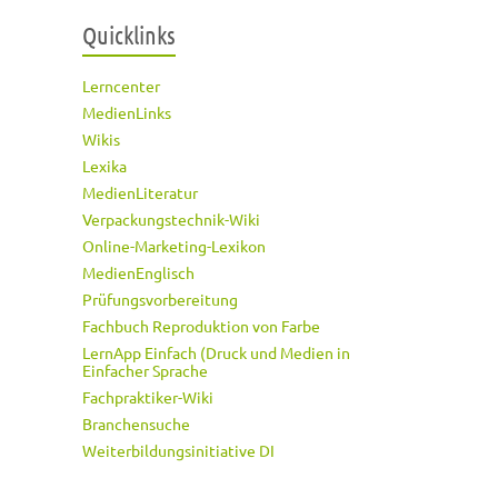
Quicklinks
Lerncenter
MedienLinks
Wikis
Lexika
MedienLiteratur
Verpackungstechnik-Wiki
Online-Marketing-Lexikon
MedienEnglisch
Prüfungsvorbereitung
Fachbuch Reproduktion von Farbe
LernApp Einfach (Druck und Medien in
Einfacher Sprache
Fachpraktiker-Wiki
Branchensuche
Weiterbildungsinitiative DI