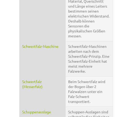
Material, Querschnitt
und Länge eines Leiters
bestimmen seinen
elektrischen Widerstand.
Deshalb können
Sensoren die
physikalischen Größen
messen.
Schwertfalz-Maschine
Schwertfalz-Maschinen
arbeiten nach dem
Schwertfalz-Prinzip. Eine
Schwertfalz-Einheit hat
meist mehrere
Falzwerke.
Schwertfalz
Beim Schwertfalz wird
(Messerfalz)
der Bogen über 2
Falzwalzen unter ein
Falz-Schwert
transportiert.
Schuppenauslage
Schuppen-Auslagen sind
selbstständige Einheiten.