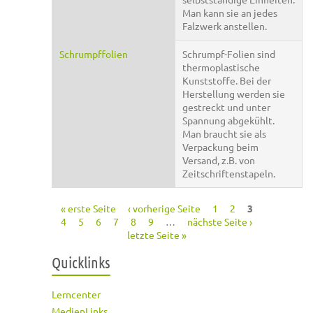
Man kann sie an jedes
Falzwerk anstellen.
Schrumpffolien
Schrumpf-Folien sind
thermoplastische
Kunststoffe. Bei der
Herstellung werden sie
gestreckt und unter
Spannung abgekühlt.
Man braucht sie als
Verpackung beim
Versand, z.B. von
Zeitschriftenstapeln.
« erste Seite
‹ vorherige Seite
1
2
3
Seiten
4
5
6
7
8
9
…
nächste Seite ›
letzte Seite »
Quicklinks
Lerncenter
MedienLinks