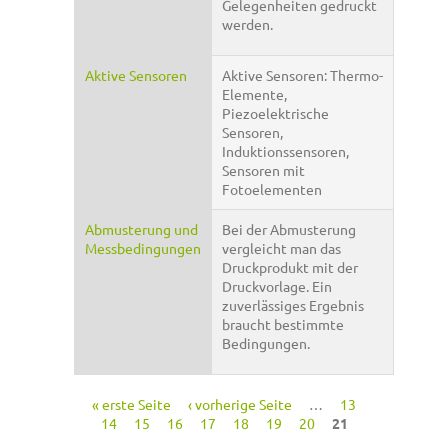
Gelegenheiten gedruckt
werden.
Aktive Sensoren
Aktive Sensoren: Thermo-
Elemente,
Piezoelektrische
Sensoren,
Induktionssensoren,
Sensoren mit
Fotoelementen
Abmusterung und
Bei der Abmusterung
Messbedingungen
vergleicht man das
Druckprodukt mit der
Druckvorlage. Ein
zuverlässiges Ergebnis
braucht bestimmte
Bedingungen.
« erste Seite
‹ vorherige Seite
…
13
Seiten
14
15
16
17
18
19
20
21