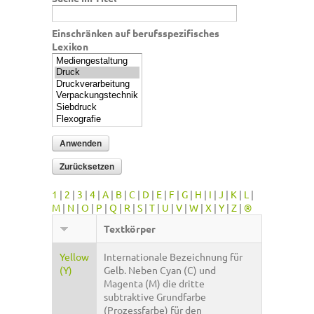
Einschränken auf berufsspezifisches
Lexikon
1
|
2
|
3
|
4
|
A
|
B
|
C
|
D
|
E
|
F
|
G
|
H
|
I
|
J
|
K
|
L
|
M
|
N
|
O
|
P
|
Q
|
R
|
S
|
T
|
U
|
V
|
W
|
X
|
Y
|
Z
|
®
Textkörper
Yellow
Internationale Bezeichnung für
(Y)
Gelb. Neben Cyan (C) und
Magenta (M) die dritte
subtraktive Grundfarbe
(Prozessfarbe) für den