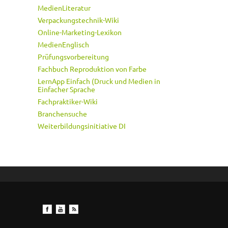
MedienLiteratur
Verpackungstechnik-Wiki
Online-Marketing-Lexikon
MedienEnglisch
Prüfungsvorbereitung
Fachbuch Reproduktion von Farbe
LernApp Einfach (Druck und Medien in
Einfacher Sprache
Fachpraktiker-Wiki
Branchensuche
Weiterbildungsinitiative DI