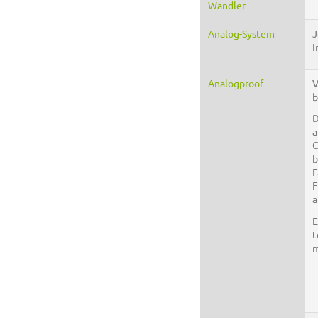
Wandler
Analog-System
J
I
Analogproof
V
b
D
a
C
b
F
F
a
E
t
m