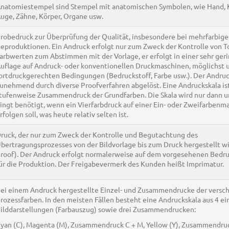
natomiestempel sind Stempel mit anatomischen Symbolen, wie Hand, 
uge, Zähne, Körper, Organe usw.
robedruck zur Überprüfung der Qualität, insbesondere bei mehrfarbig
eproduktionen. Ein Andruck erfolgt nur zum Zweck der Kontrolle von T
arbwerten zum Abstimmen mit der Vorlage, er erfolgt in einer sehr ger
uflage auf Andruck- oder konventionellen Druckmaschinen, möglichst 
ortdruckgerechten Bedingungen (Bedruckstoff, Farbe usw.). Der Andruc
unehmend durch diverse Proofverfahren abgelöst. Eine Andruckskala is
tufenweise Zusammendruck der Grundfarben. Die Skala wird nur dann u
ingt benötigt, wenn ein Vierfarbdruck auf einer Ein- oder Zweifarbenm
rfolgen soll, was heute relativ selten ist.
ruck, der nur zum Zweck der Kontrolle und Begutachtung des
bertragungsprozesses von der Bildvorlage bis zum Druck hergestellt wir
roof). Der Andruck erfolgt normalerweise auf dem vorgesehenen Bedru
ür die Produktion. Der Freigabevermerk des Kunden heißt Imprimatur.
ei einem Andruck hergestellte Einzel- und Zusammendrucke der versc
rozessfarben. In den meisten Fällen besteht eine Andruckskala aus 4 e
ilddarstellungen (Farbauszug) sowie drei Zusammendrucken:
yan (C), Magenta (M), Zusammendruck C + M, Yellow (Y), Zusammendru