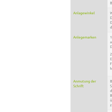
B
Anlagewinkel
W
D
D
d
Anlegemarken
1
a
D
2
D
F
h
Anmutung der
B
Schrift
S
d
B
ü
z