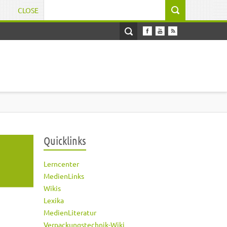
CLOSE
Suchformular
Quicklinks
Lerncenter
MedienLinks
Wikis
Lexika
MedienLiteratur
Verpackungstechnik-Wiki