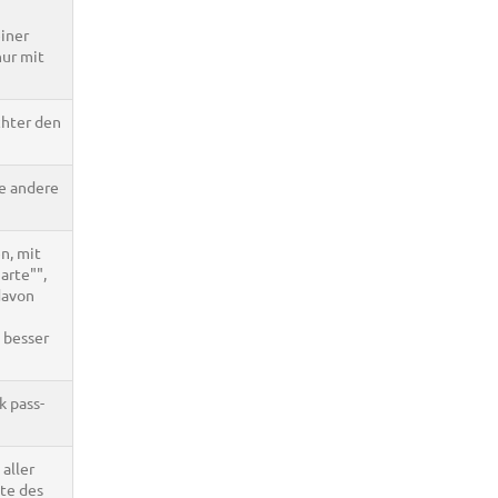
einer
nur mit
chter den
ne andere
n, mit
arte"",
davon
 besser
k pass-
aller
ite des