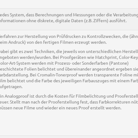
edes System, dass Berechnungen und Messungen oder die Verarbeitun
nformationen ohne diskrete, digitale Daten (z.B. Ziffern) ausführt.
erfahren zur Herstellung von Prüfdrucken zu Kontrollzwecken, die (ähn
eim Andruck) von den fertigen Filmen erzeugt werden.
abei gibt es zwei Techniken, die jeweils von unterschiedlichen Herstel
ngeboten werden/wurden. Bei Proofgeräten wie Matchprint, Color-Key
olor-Art-System werden mit Prozess- oder Sonderfarben (Pantone)
eschichtete Folien belichtet und übereinander angeordnet ergeben sie
arbdarstellung. Bei Cromalin-Tonerproof werden transparente Foline m
ilm belichtet und die Farbe des jeweiligen Farbauszuges mit einem Far
ufgetragen.
in Analogproof ist durch die Kosten für Filmbelichtung und Prooferstel
euer. Stellt man nach der Prooferstellung fest, dass Farbkorrekturen nöt
üssen neue Filme und wieder ein neues Proof erstellt werden.