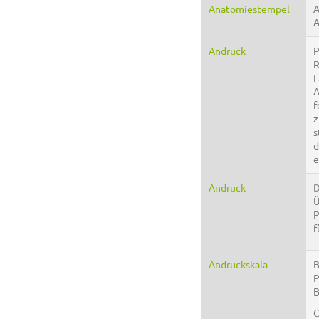
Anatomiestempel
A
A
Andruck
P
R
F
A
f
z
s
d
e
Andruck
D
Ü
P
f
Andruckskala
B
P
B
C