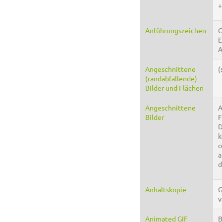
+
Anführungszeichen
O
E
A
Angeschnittene
(
(randabfallende)
Bilder und Flächen
Angeschnittene
A
Bilder
F
D
k
o
a
d
Anhaltskopie
G
v
Animated GIF
B