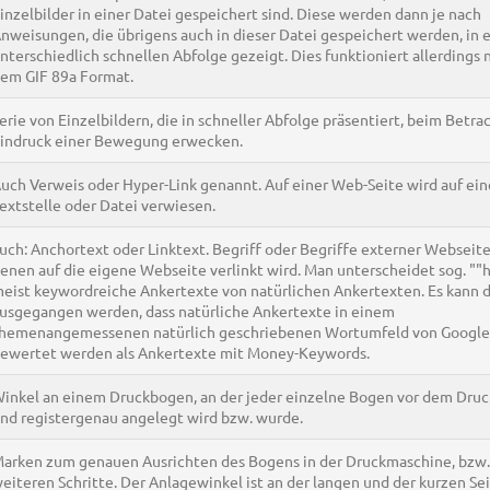
inzelbilder in einer Datei gespeichert sind. Diese werden dann je nach
nweisungen, die übrigens auch in dieser Datei gespeichert werden, in 
nterschiedlich schnellen Abfolge gezeigt. Dies funktioniert allerdings 
em GIF 89a Format.
erie von Einzelbildern, die in schneller Abfolge präsentiert, beim Betra
indruck einer Bewegung erwecken.
uch Verweis oder Hyper-Link genannt. Auf einer Web-Seite wird auf ei
extstelle oder Datei verwiesen.
uch: Anchortext oder Linktext. Begriff oder Begriffe externer Webseite
enen auf die eigene Webseite verlinkt wird. Man unterscheidet sog. ""h
eist keywordreiche Ankertexte von natürlichen Ankertexten. Es kann 
usgegangen werden, dass natürliche Ankertexte in einem
hemenangemessenen natürlich geschriebenen Wortumfeld von Google
ewertet werden als Ankertexte mit Money-Keywords.
inkel an einem Druckbogen, an der jeder einzelne Bogen vor dem Druc
nd registergenau angelegt wird bzw. wurde.
arken zum genauen Ausrichten des Bogens in der Druckmaschine, bzw. 
eiteren Schritte. Der Anlagewinkel ist an der langen und der kurzen Se