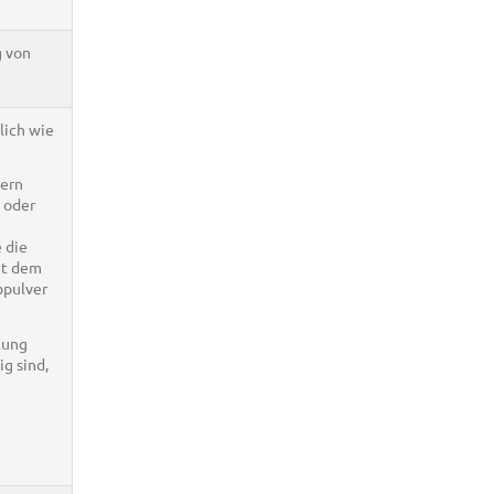
g von
lich wie
lern
 oder
 die
it dem
bpulver
lung
ig sind,