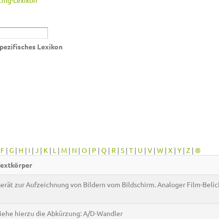
ing-Lexikon
pezifisches Lexikon
|
F
|
G
|
H
|
I
|
J
|
K
|
L
|
M
|
N
|
O
|
P
|
Q
|
R
|
S
|
T
|
U
|
V
|
W
|
X
|
Y
|
Z
|
®
extkörper
erät zur Aufzeichnung von Bildern vom Bildschirm. Analoger Film-Belic
iehe hierzu die Abkürzung: A/D-Wandler