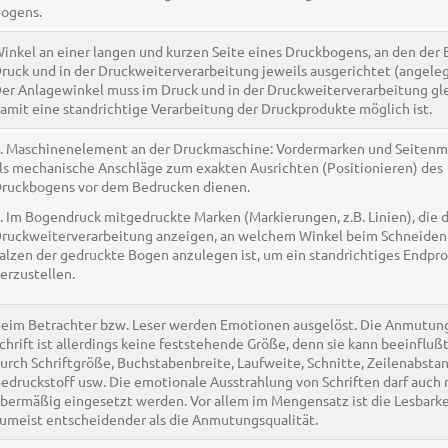
ogens.
inkel an einer langen und kurzen Seite eines Druckbogens, an den der
ruck und in der Druckweiterverarbeitung jeweils ausgerichtet (angeleg
er Anlagewinkel muss im Druck und in der Druckweiterverarbeitung gle
amit eine standrichtige Verarbeitung der Druckprodukte möglich ist.
. Maschinenelement an der Druckmaschine: Vordermarken und Seitenma
ls mechanische Anschläge zum exakten Ausrichten (Positionieren) des
ruckbogens vor dem Bedrucken dienen.
. Im Bogendruck mitgedruckte Marken (Markierungen, z.B. Linien), die 
ruckweiterverarbeitung anzeigen, an welchem Winkel beim Schneiden
alzen der gedruckte Bogen anzulegen ist, um ein standrichtiges Endpr
erzustellen.
eim Betrachter bzw. Leser werden Emotionen ausgelöst. Die Anmutung
chrift ist allerdings keine feststehende Größe, denn sie kann beeinflu
urch Schriftgröße, Buchstabenbreite, Laufweite, Schnitte, Zeilenabstan
edruckstoff usw. Die emotionale Ausstrahlung von Schriften darf auch 
bermäßig eingesetzt werden. Vor allem im Mengensatz ist die Lesbarke
umeist entscheidender als die Anmutungsqualität.