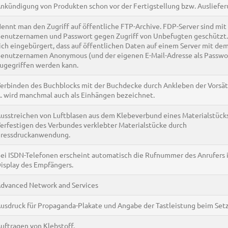
nkündigung von Produkten schon vor der Fertigstellung bzw. Ausliefer
ennt man den Zugriff auf öffentliche FTP-Archive. FDP-Server sind mi
enutzernamen und Passwort gegen Zugriff von Unbefugten geschützt.
ich eingebürgert, dass auf öffentlichen Daten auf einem Server mit de
enutzernamen Anonymous (und der eigenen E-Mail-Adresse als Passwo
ugegriffen werden kann.
erbinden des Buchblocks mit der Buchdecke durch Ankleben der Vorsät
. wird manchmal auch als Einhängen bezeichnet.
usstreichen von Luftblasen aus dem Klebeverbund eines Materialstücks.
erfestigen des Verbundes verklebter Materialstücke durch
ressdruckanwendung.
ei ISDN-Telefonen erscheint automatisch die Rufnummer des Anrufers 
isplay des Empfängers.
dvanced Network and Services
usdruck für Propaganda-Plakate und Angabe der Tastleistung beim Set
uftragen von Klebstoff.