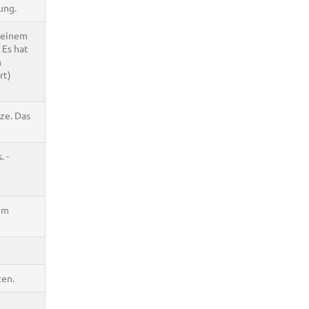
ung.
t einem
 Es hat
m
rt)
ze. Das
 -
im
zen.