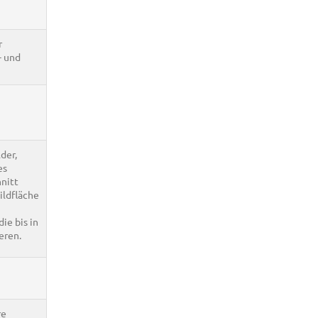
r
- und
der,
es
nitt
ildfläche
ie bis in
eren.
re