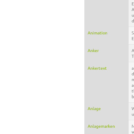
E
A
u
d
Animation
S
E
Anker
A
T
Ankertext
a
d
m
a
t
b
Anlage
W
u
Anlagemarken
M
w