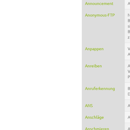
Announcement
A
Anonymous-FTP
N
B
s
B
z
Anpappen
V
A
Anreiben
A
V
P
Anruferkennung
B
D
ANS
A
Anschläge
A
Anschmieren
A