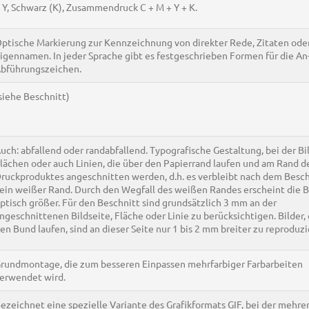
 Y, Schwarz (K), Zusammendruck C + M + Y + K.
ptische Markierung zur Kennzeichnung von direkter Rede, Zitaten ode
igennamen. In jeder Sprache gibt es festgeschrieben Formen für die An
bführungszeichen.
siehe Beschnitt)
uch: abfallend oder randabfallend. Typografische Gestaltung, bei der Bil
lächen oder auch Linien, die über den Papierrand laufen und am Rand d
ruckproduktes angeschnitten werden, d.h. es verbleibt nach dem Besch
ein weißer Rand. Durch den Wegfall des weißen Randes erscheint die B
ptisch größer. Für den Beschnitt sind grundsätzlich 3 mm an der
ngeschnittenen Bildseite, Fläche oder Linie zu berücksichtigen. Bilder, d
en Bund laufen, sind an dieser Seite nur 1 bis 2 mm breiter zu reproduzi
rundmontage, die zum besseren Einpassen mehrfarbiger Farbarbeiten
erwendet wird.
ezeichnet eine spezielle Variante des Grafikformats GIF, bei der mehre