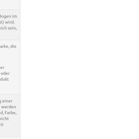
 Bogen im
t) wird.
ich sein,
rke, die
der
 oder
odukt
 einer
ßt werden
d, Farbe,
nicht
it