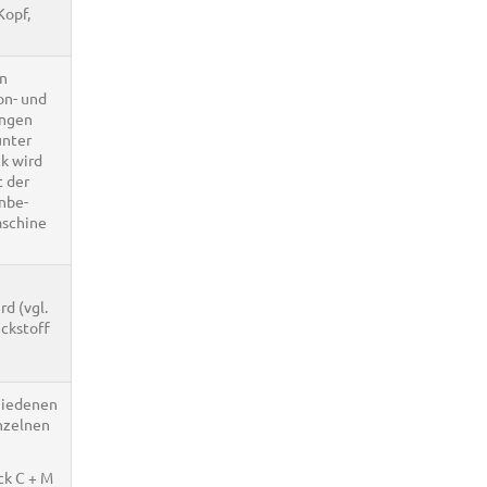
Kopf,
en
on- und
ingen
unter
k wird
t der
nbe-
aschine
d (vgl.
ckstoff
hiedenen
inzelnen
ck C + M