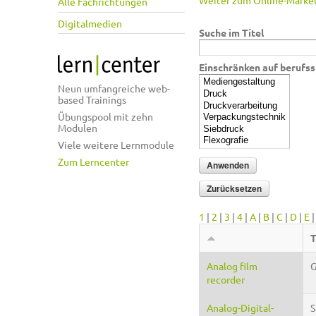
Weiter zum Online-Market
Alle Fachrichtungen
Digitalmedien
Suche im Titel
Einschränken auf berufss
Neun umfangreiche web-
based Trainings
Übungspool mit zehn
Modulen
Viele weitere Lernmodule
Zum Lerncenter
1
|
2
|
3
|
4
|
A
|
B
|
C
|
D
|
E
T
Analog film
G
recorder
Analog-Digital-
S