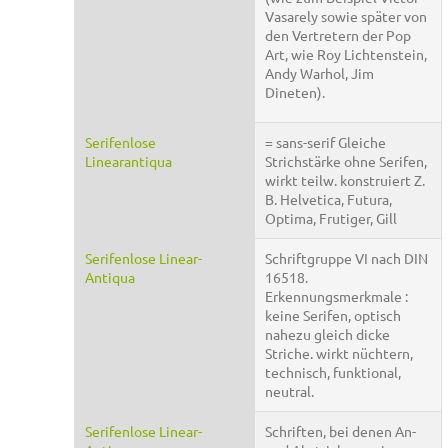
Vasarely sowie später von
den Vertretern der Pop
Art, wie Roy Lichtenstein,
Andy Warhol, Jim
Dineten).
Serifenlose
= sans-serif Gleiche
Linearantiqua
Strichstärke ohne Serifen,
wirkt teilw. konstruiert Z.
B. Helvetica, Futura,
Optima, Frutiger, Gill
Serifenlose Linear-
Schriftgruppe VI nach DIN
Antiqua
16518.
Erkennungsmerkmale :
keine Serifen, optisch
nahezu gleich dicke
Striche. wirkt nüchtern,
technisch, funktional,
neutral.
Serifenlose Linear-
Schriften, bei denen An-