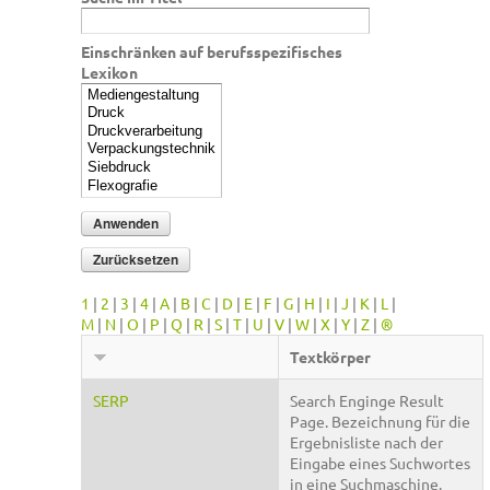
Einschränken auf berufsspezifisches
Lexikon
1
|
2
|
3
|
4
|
A
|
B
|
C
|
D
|
E
|
F
|
G
|
H
|
I
|
J
|
K
|
L
|
M
|
N
|
O
|
P
|
Q
|
R
|
S
|
T
|
U
|
V
|
W
|
X
|
Y
|
Z
|
®
Textkörper
SERP
Search Enginge Result
Page. Bezeichnung für die
Ergebnisliste nach der
Eingabe eines Suchwortes
in eine Suchmaschine.