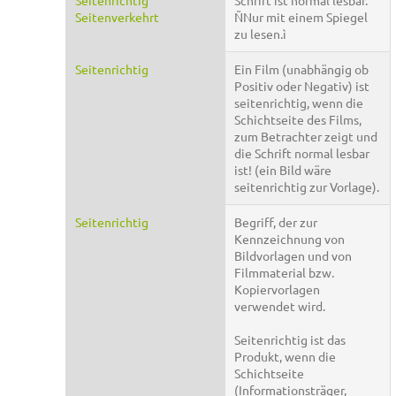
Seitenrichtig
Schrift ist normal lesbar.
Seitenverkehrt
ÑNur mit einem Spiegel
zu lesen.ì
Seitenrichtig
Ein Film (unabhängig ob
Positiv oder Negativ) ist
seitenrichtig, wenn die
Schichtseite des Films,
zum Betrachter zeigt und
die Schrift normal lesbar
ist! (ein Bild wäre
seitenrichtig zur Vorlage).
Seitenrichtig
Begriff, der zur
Kennzeichnung von
Bildvorlagen und von
Filmmaterial bzw.
Kopiervorlagen
verwendet wird.
Seitenrichtig ist das
Produkt, wenn die
Schichtseite
(Informationsträger,