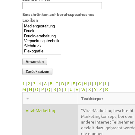
Einschränken auf berufsspezifisches
Lexikon
1
|
2
|
3
|
4
|
A
|
B
|
C
|
D
|
E
|
F
|
G
|
H
|
I
|
J
|
K
|
L
|
M
|
N
|
O
|
P
|
Q
|
R
|
S
|
T
|
U
|
V
|
W
|
X
|
Y
|
Z
|
®
Textkörper
Viral-Marketing
"Viral-Marketing beschreibt 
Marketingkonzept, bei dem
andere Internet-Teilnehmer
gezielt dazu gebracht werde
die eigenen