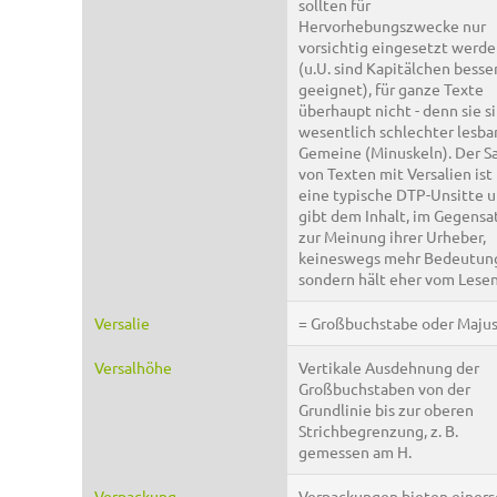
sollten für
Hervorhebungszwecke nur
vorsichtig eingesetzt werd
(u.U. sind Kapitälchen besse
geeignet), für ganze Texte
überhaupt nicht - denn sie s
wesentlich schlechter lesbar
Gemeine (Minuskeln). Der S
von Texten mit Versalien ist
eine typische DTP-Unsitte 
gibt dem Inhalt, im Gegensa
zur Meinung ihrer Urheber,
keineswegs mehr Bedeutun
sondern hält eher vom Lesen
Versalie
= Großbuchstabe oder Majus
Versalhöhe
Vertikale Ausdehnung der
Großbuchstaben von der
Grundlinie bis zur oberen
Strichbegrenzung, z. B.
gemessen am H.
Verpackung
Verpackungen bieten einers