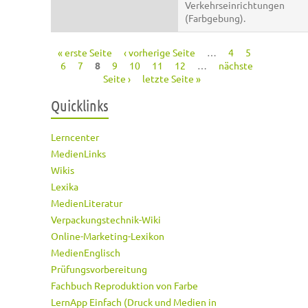
Verkehrseinrichtungen
(Farbgebung).
« erste Seite
‹ vorherige Seite
…
4
5
Seiten
6
7
8
9
10
11
12
…
nächste
Seite ›
letzte Seite »
Quicklinks
Lerncenter
MedienLinks
Wikis
Lexika
MedienLiteratur
Verpackungstechnik-Wiki
Online-Marketing-Lexikon
MedienEnglisch
Prüfungsvorbereitung
Fachbuch Reproduktion von Farbe
LernApp Einfach (Druck und Medien in