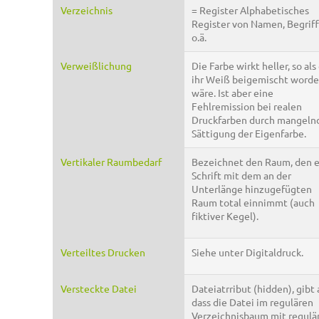
Verzeichnis
= Register Alphabetisches
Register von Namen, Begrif
o.ä.
Verweißlichung
Die Farbe wirkt heller, so als
ihr Weiß beigemischt word
wäre. Ist aber eine
Fehlremission bei realen
Druckfarben durch mangeln
Sättigung der Eigenfarbe.
Vertikaler Raumbedarf
Bezeichnet den Raum, den 
Schrift mit dem an der
Unterlänge hinzugefügten
Raum total einnimmt (auch
fiktiver Kegel).
Verteiltes Drucken
Siehe unter Digitaldruck.
Versteckte Datei
Dateiatrribut (hidden), gibt 
dass die Datei im regulären
Verzeichnisbaum mit regulä