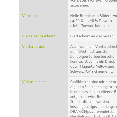
von Daten (vor allem Graphi
anzusehen.
Viertelton
Helle Bereiche in Bildern, v
ca. 20 % bis 40 % Tonwert.
(siehe Tonwertbereich)
Vierseitenbeschnitt
Glattschnitt an vier Seiten.
Vierfarbdruck
Auch wenn ein Vierfarbdruc
dem Wort nach aus vier
beliebigen Farben bestehen
könnte, ist damit ein Druck 
Cyan, Magenta, Yellow und
Schwarz (CMYK) gemeint.
Videospeicher
Grafikkarten sind mit einem
eigenen Speicher ausgestatt
in dem das darzustellende B
aufgebaut wird. Bei
Standardkarten werden
kostengünstige, aber langs
DRAM-Chips verwendet, bei
Hochleistungskarten z.B. V