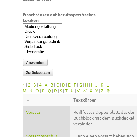
Einschränken auf berufsspezifisches
Lexikon
1
|
2
|
3
|
4
|
A
|
B
|
C
|
D
|
E
|
F
|
G
|
H
|
I
|
J
|
K
|
L
|
M
|
N
|
O
|
P
|
Q
|
R
|
S
|
T
|
U
|
V
|
W
|
X
|
Y
|
Z
|
®
Textkörper
Vorsatz
Reißfestes Doppelblatt, das den
Buchblock mit dem Buchdeckel
verbindet.
Vorsatzbroschur
Durch einen Vorsatz heben sich