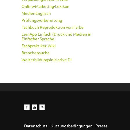
Online-Marketing-Lexikon
MedienEnglisch
Prüfungsvorbereitung
Fachbuch Reproduktion von Farbe
LernApp Einfach (Druck und Medien in
Einfacher Sprache
Fachpraktiker-Wiki
Branchensuche
Weiterbildungsinitiative DI
Datenschutz
Nutzungsbedingungen
Presse