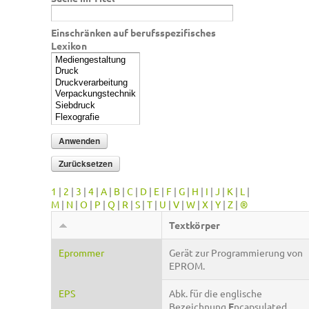
Einschränken auf berufsspezifisches
Lexikon
1
|
2
|
3
|
4
|
A
|
B
|
C
|
D
|
E
|
F
|
G
|
H
|
I
|
J
|
K
|
L
|
M
|
N
|
O
|
P
|
Q
|
R
|
S
|
T
|
U
|
V
|
W
|
X
|
Y
|
Z
|
®
Textkörper
Eprommer
Gerät zur Programmierung von
EPROM.
EPS
Abk. für die englische
Bezeichnung
E
ncapsulated