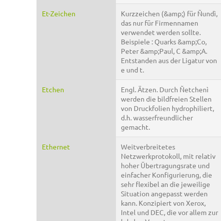
Et-Zeichen
Kurzzeichen (&amp;) für Ñundì,
das nur für Firmennamen
verwendet werden sollte.
Beispiele : Quarks &amp;Co,
Peter &amp;Paul, C &amp;A.
Entstanden aus der Ligatur von
e und t.
Etchen
Engl. Ätzen. Durch Ñetchenì
werden die bildfreien Stellen
von Druckfolien hydrophiliert,
d.h. wasserfreundlicher
gemacht.
Ethernet
Weitverbreitetes
Netzwerkprotokoll, mit relativ
hoher Übertragungsrate und
einfacher Konfigurierung, die
sehr flexibel an die jeweilige
Situation angepasst werden
kann. Konzipiert von Xerox,
Intel und DEC, die vor allem zur