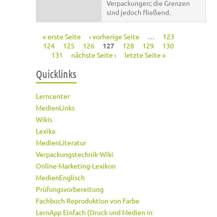
Verpackungen; die Grenzen
sind jedoch fließend.
« erste Seite
‹ vorherige Seite
…
123
Seiten
124
125
126
127
128
129
130
131
nächste Seite ›
letzte Seite »
Quicklinks
Lerncenter
MedienLinks
Wikis
Lexika
MedienLiteratur
Verpackungstechnik-Wiki
Online-Marketing-Lexikon
MedienEnglisch
Prüfungsvorbereitung
Fachbuch Reproduktion von Farbe
LernApp Einfach (Druck und Medien in