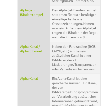
Schriftgrößen lieferbar sind.
Alphabet-
Den Alphabet-Bänderstempel
Bänderstempel
setzt man für rasch benötigte
einzeilige Texte wie
Ortsbezeichnungen, Namen
usw. ein. Außer dem Alphabet
tragen die Bänder in der Regel
noch die Ziffern von 0-9.
Alpha-Kanal /
Neben den Farbkanälen (RGB,
Alpha-Channel
CMYK, etc.) ist dies ein
zusätzlicher Kanal in einer
Bilddatei, der z.B.
Maskierungen, Transparenzen
oder Verläufe enthalten kann.
Alpha-Kanal
Ein Alpha-Kanal ist eine
gesicherte Auswahl. Ein Kanal,
der von
Bildverarbeitungsprogrammen
zur Verarbeitung zusätzlicher
Informationen gebraucht wird,
etwa für Maskierzwecke oder