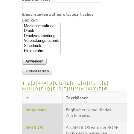
Einschränken auf berufsspezifisches
Lexikon
1
|
2
|
3
|
4
|
A
|
B
|
C
|
D
|
E
|
F
|
G
|
H
|
I
|
J
|
K
|
L
|
M
|
N
|
O
|
P
|
Q
|
R
|
S
|
T
|
U
|
V
|
W
|
X
|
Y
|
Z
|
®
Textkörper
Ampersand
Englischer Name für das
Zeichen »&«.
AMI BIOS
Als AMI BIOS wird der ROM-
BIOS der Fa. American