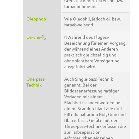
Grenzflächeneffekten, öl- bzw.
farbannehmend.
Oleophob
Wie Oleophil, jedoch öl- bzw.
farbabweisend.
On-the-fly
ÑWährend des Flugesì-
Bezeichnung für einen Vorgang,
der während eines Anderen
praktisch gleichzei-tig und
ohne sichtbare Verzögerung
ausgeführt wird.
One-pass-
Auch Single-pass-Technik
Technik
genannt. Bei der
Bilddatenerfassung farbiger
Vorlagen mit einem
Flachbettscanner werden bei
einem Scandurchlauf alle drei
Filterkanalfarben Rot, Grün und
Blau erfasst. Geräte mit der
Three-pass-Technik erfassen die
zur Farbseparation
erforderlichen einzelnen