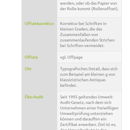
werden, oder ob das Papier von
der Rolle kommt (Rollenoffset).
Offsetkorrektur
Korrektur bei Schriften in
kleinen Graden, die das
Zusammenfallen von
zusammenlaufenden Strichen
bei Schriften vermeidet.
Offsite
vgl. Offpage
Ohr
Typografisches Detail, dass sich
zum Beispiel am kleinen g von
klassizistischen Antiquas
befindet.
Öko-Audit
Seit 1995 geltendes Umwelt-
Audit-Gesetz, nach dem sich
Unternehmen einer freiwilligen
Umweltprüfung unterziehen
können und daraufhin ein
Zertifikat erwerben. Ziel ist es,
den Umweltschutz in den