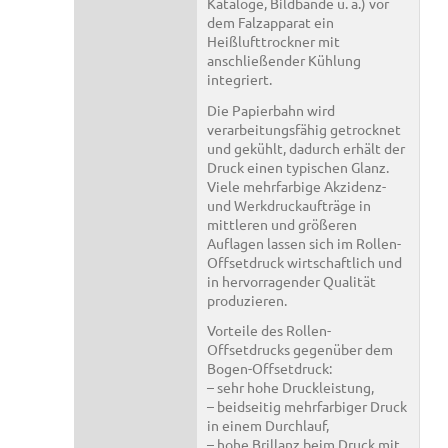
Kataloge, Bildbände u. a.) vor
dem Falzapparat ein
Heißlufttrockner mit
anschließender Kühlung
integriert.
Die Papierbahn wird
verarbeitungsfähig getrocknet
und gekühlt, dadurch erhält der
Druck einen typischen Glanz.
Viele mehrfarbige Akzidenz-
und Werkdruckaufträge in
mittleren und größeren
Auflagen lassen sich im Rollen-
Offsetdruck wirtschaftlich und
in hervorragender Qualität
produzieren.
Vorteile des Rollen-
Offsetdrucks gegenüber dem
Bogen-Offsetdruck:
– sehr hohe Druckleistung,
– beidseitig mehrfarbiger Druck
in einem Durchlauf,
– hohe Brillanz beim Druck mit