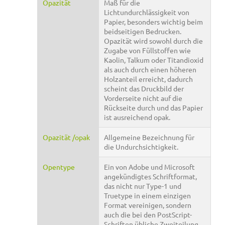
Opazität
Maß für die
Lichtundurchlässigkeit von
Papier, besonders wichtig beim
beidseitigen Bedrucken.
Opazität wird sowohl durch die
Zugabe von Füllstoffen wie
Kaolin, Talkum oder Titandioxid
als auch durch einen höheren
Holzanteil erreicht, dadurch
scheint das Druckbild der
Vorderseite nicht auf die
Rückseite durch und das Papier
ist ausreichend opak.
Opazität /opak
Allgemeine Bezeichnung für
die Undurchsichtigkeit.
Opentype
Ein von Adobe und Microsoft
angekündigtes Schriftformat,
das nicht nur Type-1 und
Truetype in einem einzigen
Format vereinigen, sondern
auch die bei den PostScript-
Schriften übliche Zweiteilung