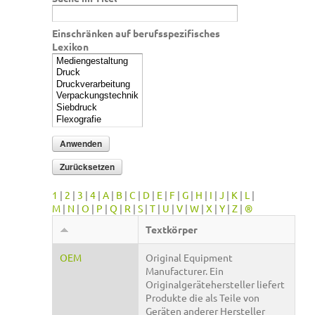
Einschränken auf berufsspezifisches
Lexikon
1
|
2
|
3
|
4
|
A
|
B
|
C
|
D
|
E
|
F
|
G
|
H
|
I
|
J
|
K
|
L
|
M
|
N
|
O
|
P
|
Q
|
R
|
S
|
T
|
U
|
V
|
W
|
X
|
Y
|
Z
|
®
Textkörper
OEM
Original Equipment
Manufacturer. Ein
Originalgerätehersteller liefert
Produkte die als Teile von
Geräten anderer Hersteller