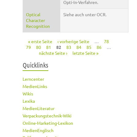
Opti-In-Verfahren.
Optical
Siehe auch unter OCR.
Character
Recognition
« erste Seite
‹ vorherige Seite
…
78
Seiten
79
80
81
82
83
84
85
86
…
nächste Seite ›
letzte Seite »
Quicklinks
Lerncenter
MedienLinks
Wikis
Lexika
MedienLiteratur
Verpackungstechnik-Wiki
Online-Marketing-Lexikon
MedienEnglisch