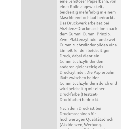
eine „endlose“ Papierbahn, von
einer Rolle abgewickelt,
beidseitig mehrfarbig in einem
Maschinendurchlauf bedruckt.
Das Druckwerk arbeitet bei
Akzidenz-Druckmaschinen nach
dem Gummi-Gummi-Prinzip.
Zwei Plattenzylinder und zwei
Gummituchzylinder bilden eine
Einheit für den beidseitigen
Druck, dabei dient ein
Gummituchzylinder dem
anderen gleichzeitig als
Druckzylinder. Die Papierbahn
läuft zwischen beiden
Gummituchzylindern durch und
wird beidseitig mit einer
Druckfarbe (Heatset-
Druckfarbe) bedruckt.
Nach dem Druck ist bei
Druckmaschinen für
hochwertigen Qualitätsdruck
(Akzidenzen, Werbung,