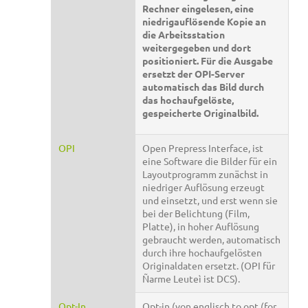
Rechner eingelesen, eine
niedrigauflösende Kopie an
die Arbeitsstation
weitergegeben und dort
positioniert. Für die Ausgabe
ersetzt der OPI-Server
automatisch das Bild durch
das hochaufgelöste,
gespeicherte Originalbild.
OPI
Open Prepress Interface, ist
eine Software die Bilder für ein
Layoutprogramm zunächst in
niedriger Auflösung erzeugt
und einsetzt, und erst wenn sie
bei der Belichtung (Film,
Platte), in hoher Auflösung
gebraucht werden, automatisch
durch ihre hochaufgelösten
Originaldaten ersetzt. (OPI für
Ñarme Leuteì ist DCS).
Opt-In
Opt-in (von englisch to opt (for