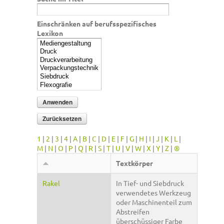
Einschränken auf berufsspezifisches
Lexikon
1
|
2
|
3
|
4
|
A
|
B
|
C
|
D
|
E
|
F
|
G
|
H
|
I
|
J
|
K
|
L
|
M
|
N
|
O
|
P
|
Q
|
R
|
S
|
T
|
U
|
V
|
W
|
X
|
Y
|
Z
|
®
Textkörper
Rakel
In Tief- und Siebdruck
verwendetes Werkzeug
oder Maschinenteil zum
Abstreifen
überschüssiger Farbe