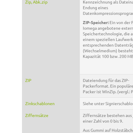
Zip, Abk..zip
Kennzeichnung als Datein
Endung eines
Datenkompressionsprogr
ZIP-Speicher:
Ein von der 
Iomega angebotene exter
Speichertechnologie, die a
einem speziellen Laufwerk
entsprechenden Datenträ
(Wechselmedium) besteht
Kapazität 100 bzw. 200 MB
ZIP
Dateiendung für das ZIP-
Packerformat. Ein populär
Packer ist WinZip. (vergl.: 
Zinkschablonen
Siehe unter Signierschablo
Ziffernsätze
Ziffernsätze bestehen aus 
einer Zahl von 0 bis 9.
Aus Gummi auf Holzstäbc