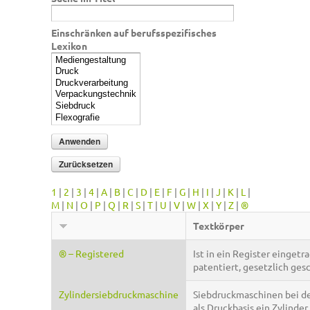
Einschränken auf berufsspezifisches
Lexikon
1
|
2
|
3
|
4
|
A
|
B
|
C
|
D
|
E
|
F
|
G
|
H
|
I
|
J
|
K
|
L
|
M
|
N
|
O
|
P
|
Q
|
R
|
S
|
T
|
U
|
V
|
W
|
X
|
Y
|
Z
|
®
Textkörper
® – Registered
Ist in ein Register eingetr
patentiert, gesetzlich ges
Zylindersiebdruckmaschine
Siebdruckmaschinen bei d
als Druckbasis ein Zylinder