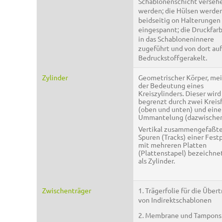
Schablonenschicht verseh
werden; die Hülsen werde
beidseitig on Halterungen
eingespannt; die Druckfar
in das Schabloneninnere
zugeführt und von dort au
Bedruckstoffgerakelt.
Zylinder
Geometrischer Körper, mei
der Bedeutung eines
Kreiszylinders. Dieser wird
begrenzt durch zwei Kreis
(oben und unten) und eine
Ummantelung (dazwischen
Vertikal zusammengefaßt
Spuren (Tracks) einer Fest
mit mehreren Platten
(Plattenstapel) bezeichne
als Zylinder.
Zwischenträger
1. Trägerfolie für die Über
von Indirektschablonen
2. Membrane und Tampons