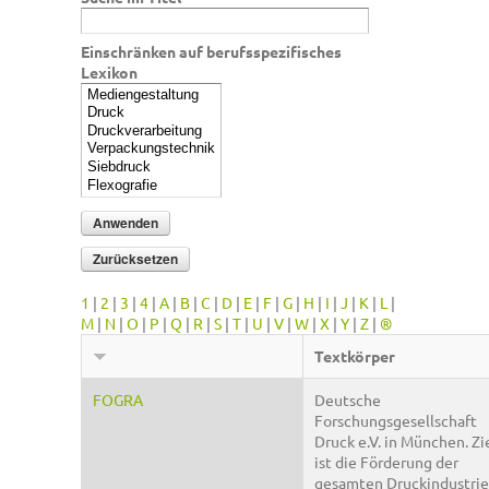
Einschränken auf berufsspezifisches
Lexikon
1
|
2
|
3
|
4
|
A
|
B
|
C
|
D
|
E
|
F
|
G
|
H
|
I
|
J
|
K
|
L
|
M
|
N
|
O
|
P
|
Q
|
R
|
S
|
T
|
U
|
V
|
W
|
X
|
Y
|
Z
|
®
Textkörper
FOGRA
Deutsche
Forschungsgesellschaft
Druck e.V. in München. Zi
ist die Förderung der
gesamten Druckindustrie