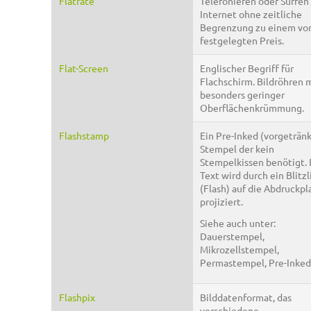
Flatrate
Telefonieren oder Surfen
Internet ohne zeitliche
Begrenzung zu einem vo
festgelegten Preis.
Flat-Screen
Englischer Begriff für
Flachschirm. Bildröhren 
besonders geringer
Oberflächenkrümmung.
Flashstamp
Ein Pre-Inked (vorgetränk
Stempel der kein
Stempelkissen benötigt. 
Text wird durch ein Blitzl
(Flash) auf die Abdruckpl
projiziert.
Siehe auch unter:
Dauerstempel,
Mikrozellstempel,
Permastempel, Pre-Inked
Flashpix
Bilddatenformat, das
verschiedene