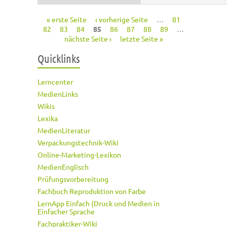
« erste Seite
‹ vorherige Seite
…
81
Seiten
82
83
84
85
86
87
88
89
…
nächste Seite ›
letzte Seite »
Quicklinks
Lerncenter
MedienLinks
Wikis
Lexika
MedienLiteratur
Verpackungstechnik-Wiki
Online-Marketing-Lexikon
MedienEnglisch
Prüfungsvorbereitung
Fachbuch Reproduktion von Farbe
LernApp Einfach (Druck und Medien in
Einfacher Sprache
Fachpraktiker-Wiki