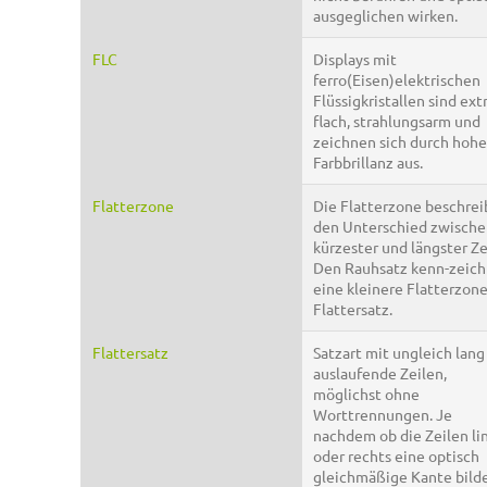
ausgeglichen wirken.
FLC
Displays mit
ferro(Eisen)elektrischen
Flüssigkristallen sind ex
flach, strahlungsarm und
zeichnen sich durch hohe
Farbbrillanz aus.
Flatterzone
Die Flatterzone beschrei
den Unterschied zwisch
kürzester und längster Ze
Den Rauhsatz kenn-zeic
eine kleinere Flatterzone
Flattersatz.
Flattersatz
Satzart mit ungleich lang
auslaufende Zeilen,
möglichst ohne
Worttrennungen. Je
nachdem ob die Zeilen li
oder rechts eine optisch
gleichmäßige Kante bild