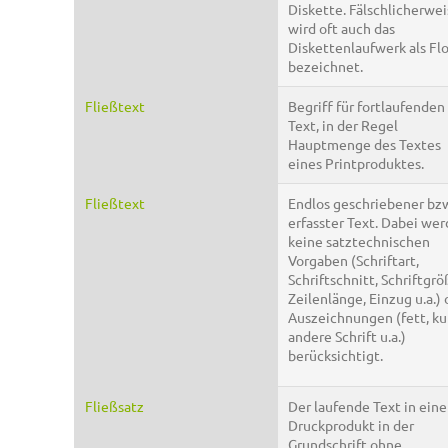
Diskette. Fälschlicherwe
wird oft auch das
Diskettenlaufwerk als Fl
bezeichnet.
Fließtext
Begriff für fortlaufenden
Text, in der Regel
Hauptmenge des Textes
eines Printproduktes.
Fließtext
Endlos geschriebener bz
erfasster Text. Dabei we
keine satztechnischen
Vorgaben (Schriftart,
Schriftschnitt, Schriftgrö
Zeilenlänge, Einzug u.a.)
Auszeichnungen (fett, kur
andere Schrift u.a.)
berücksichtigt.
Fließsatz
Der laufende Text in ein
Druckprodukt in der
Grundschrift ohne