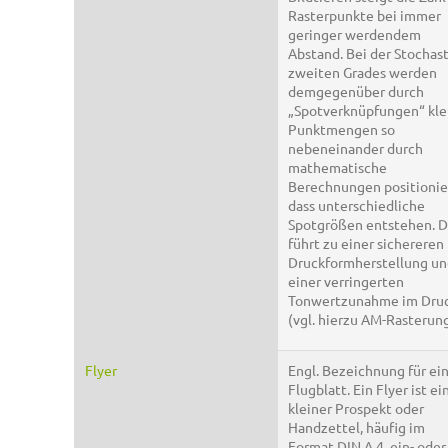
Rasterpunkte bei immer
geringer werdendem
Abstand. Bei der Stochast
zweiten Grades werden
demgegenüber durch
„Spotverknüpfungen“ kle
Punktmengen so
nebeneinander durch
mathematische
Berechnungen positionie
dass unterschiedliche
Spotgrößen entstehen. D
führt zu einer sichereren
Druckformherstellung un
einer verringerten
Tonwertzunahme im Druc
(vgl. hierzu AM-Rasterung
Flyer
Engl. Bezeichnung für ei
Flugblatt. Ein Flyer ist ei
kleiner Prospekt oder
Handzettel, häufig im
Format DIN A 4, ein- oder