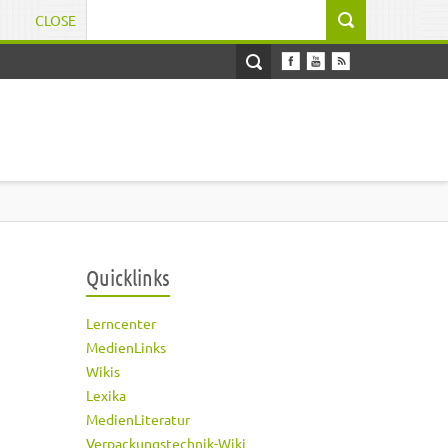
CLOSE
Suchformular
Quicklinks
Lerncenter
MedienLinks
Wikis
Lexika
MedienLiteratur
Verpackungstechnik-Wiki