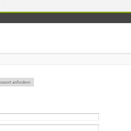
r)
sswort anfordern