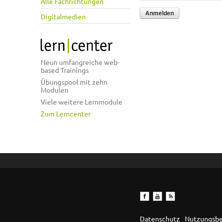
Alle Fachrichtungen
Digitalmedien
Neun umfangreiche web-
based Trainings
Übungspool mit zehn
Modulen
Viele weitere Lernmodule
Zum Lerncenter
Datenschutz
Nutzungsb