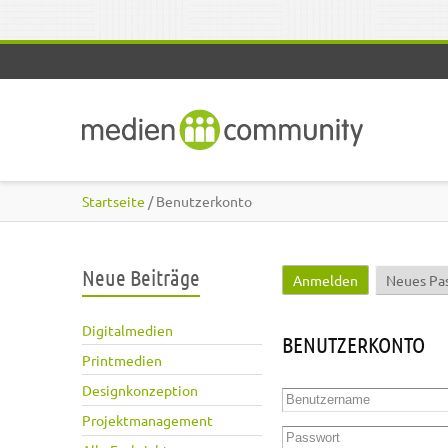
Direkt zum Inhalt
Startseite
/ Benutzerkonto
Neue Beiträge
Anmelden
(aktiver Reite
Neues Pa
Haupt-Reiter
Digitalmedien
BENUTZERKONTO
Printmedien
Designkonzeption
Benutzername
*
Projektmanagement
Passwort
*