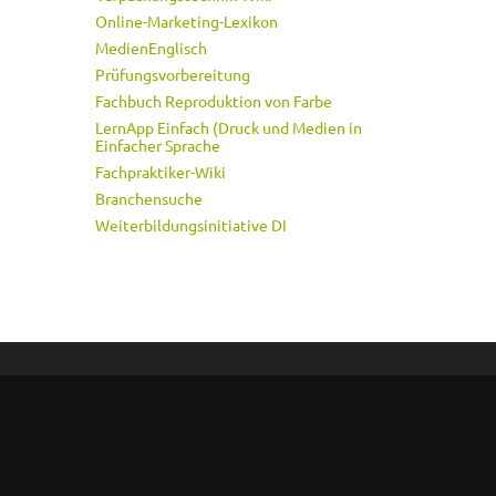
Online-Marketing-Lexikon
MedienEnglisch
Prüfungsvorbereitung
Fachbuch Reproduktion von Farbe
LernApp Einfach (Druck und Medien in
Einfacher Sprache
Fachpraktiker-Wiki
Branchensuche
Weiterbildungsinitiative DI