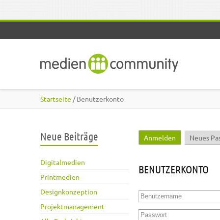
Direkt zum Inhalt
Startseite
/ Benutzerkonto
Neue Beiträge
Anmelden
(aktiver Reite
Neues Pa
Haupt-Reiter
Digitalmedien
BENUTZERKONTO
Printmedien
Designkonzeption
Benutzername
*
Projektmanagement
Passwort
*