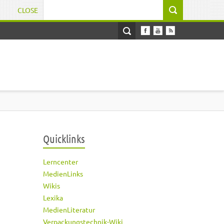
CLOSE
Suchformular
Quicklinks
Lerncenter
MedienLinks
Wikis
Lexika
MedienLiteratur
Verpackungstechnik-Wiki