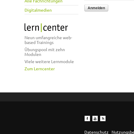
Alle Fachrichtungen
Digitalmedien
Neun umfangreiche web-
based Trainings
Übungspool mit zehn
Modulen
Viele weitere Lernmodule
Zum Lerncenter
Datenschutz
Nutzungsb