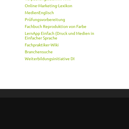
Online-Marketing-Lexikon
MedienEnglisch
Prüfungsvorbereitung
Fachbuch Reproduktion von Farbe
LernApp Einfach (Druck und Medien in
Einfacher Sprache
Fachpraktiker-Wiki
Branchensuche
Weiterbildungsinitiative DI