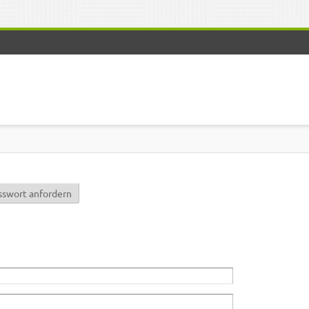
r)
sswort anfordern