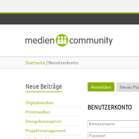
Direkt zum Inhalt
Startseite
/ Benutzerkonto
Neue Beiträge
Anmelden
(aktiver Reite
Neues Pa
Haupt-Reiter
Digitalmedien
BENUTZERKONTO
Printmedien
Designkonzeption
Benutzername
*
Projektmanagement
Passwort
*