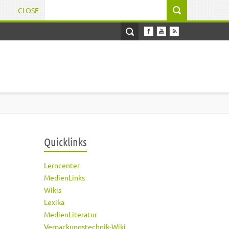
CLOSE
Suchformular
Quicklinks
Lerncenter
MedienLinks
Wikis
Lexika
MedienLiteratur
Verpackungstechnik-Wiki