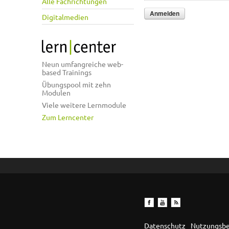
Alle Fachrichtungen
Digitalmedien
Neun umfangreiche web-
based Trainings
Übungspool mit zehn
Modulen
Viele weitere Lernmodule
Zum Lerncenter
Datenschutz
Nutzungsb