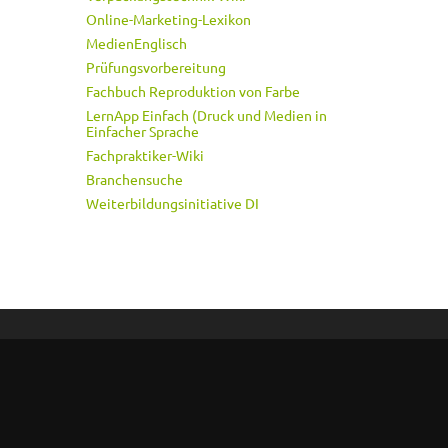
Online-Marketing-Lexikon
MedienEnglisch
Prüfungsvorbereitung
Fachbuch Reproduktion von Farbe
LernApp Einfach (Druck und Medien in
Einfacher Sprache
Fachpraktiker-Wiki
Branchensuche
Weiterbildungsinitiative DI