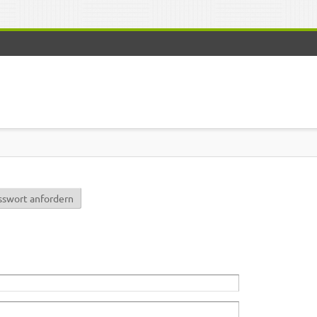
r)
sswort anfordern