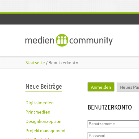
Direkt zum Inhalt
Startseite
/ Benutzerkonto
Neue Beiträge
Anmelden
(aktiver Reite
Neues Pa
Haupt-Reiter
Digitalmedien
BENUTZERKONTO
Printmedien
Designkonzeption
Benutzername
*
Projektmanagement
Passwort
*