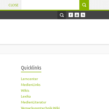
CLOSE
Suchformular
Quicklinks
Lerncenter
MedienLinks
Wikis
Lexika
MedienLiteratur
Verpackungstechnik-Wiki