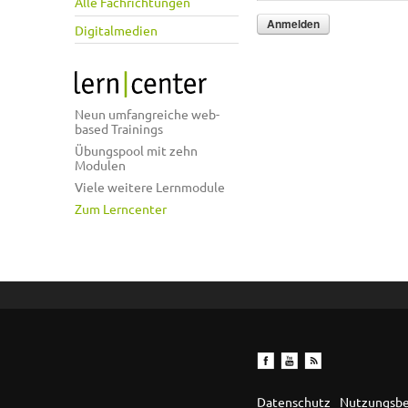
Alle Fachrichtungen
Digitalmedien
Neun umfangreiche web-
based Trainings
Übungspool mit zehn
Modulen
Viele weitere Lernmodule
Zum Lerncenter
Datenschutz
Nutzungsb