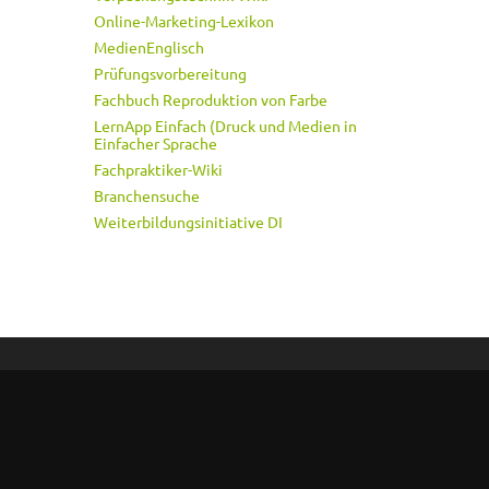
Online-Marketing-Lexikon
MedienEnglisch
Prüfungsvorbereitung
Fachbuch Reproduktion von Farbe
LernApp Einfach (Druck und Medien in
Einfacher Sprache
Fachpraktiker-Wiki
Branchensuche
Weiterbildungsinitiative DI