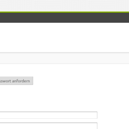
r)
sswort anfordern