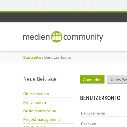
Direkt zum Inhalt
Startseite
/ Benutzerkonto
Neue Beiträge
Anmelden
(aktiver Reite
Neues Pa
Haupt-Reiter
Digitalmedien
BENUTZERKONTO
Printmedien
Designkonzeption
Benutzername
*
Projektmanagement
Passwort
*