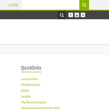
CLOSE
Suchformular
Quicklinks
Lerncenter
MedienLinks
Wikis
Lexika
MedienLiteratur
Verpackungstechnik-Wiki