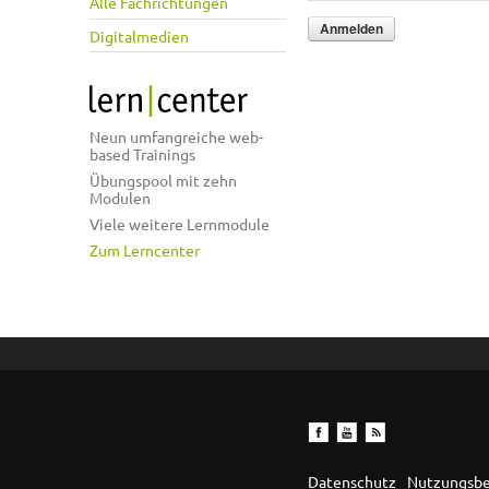
Alle Fachrichtungen
Digitalmedien
Neun umfangreiche web-
based Trainings
Übungspool mit zehn
Modulen
Viele weitere Lernmodule
Zum Lerncenter
Datenschutz
Nutzungsb