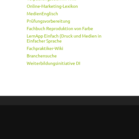
Online-Marketing-Lexikon
MedienEnglisch
Prüfungsvorbereitung
Fachbuch Reproduktion von Farbe
LernApp Einfach (Druck und Medien in
Einfacher Sprache
Fachpraktiker-Wiki
Branchensuche
Weiterbildungsinitiative DI