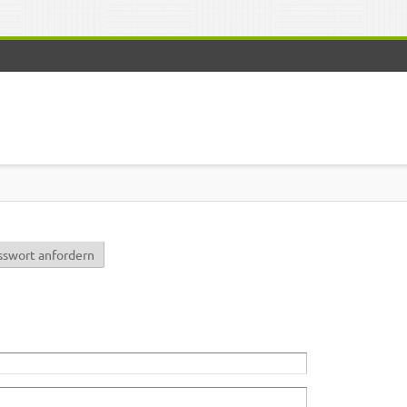
r)
sswort anfordern