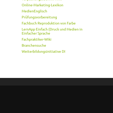
Online-Marketing-Lexikon
MedienEnglisch
Prüfungsvorbereitung
Fachbuch Reproduktion von Farbe
LernApp Einfach (Druck und Medien in
Einfacher Sprache
Fachpraktiker-Wiki
Branchensuche
Weiterbildungsinitiative DI