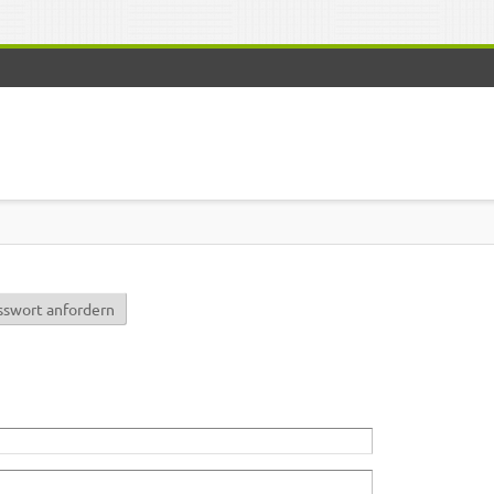
r)
sswort anfordern