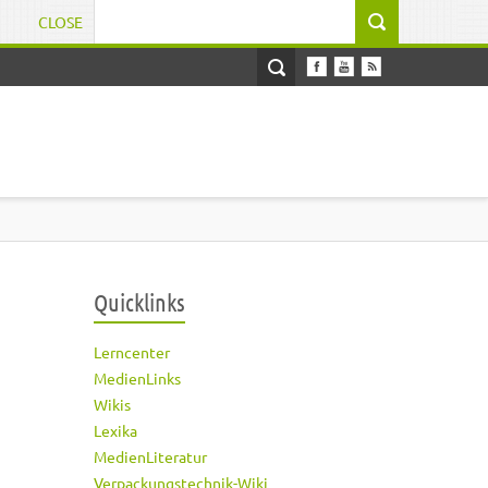
CLOSE
Suchformular
Quicklinks
Lerncenter
MedienLinks
Wikis
Lexika
MedienLiteratur
Verpackungstechnik-Wiki