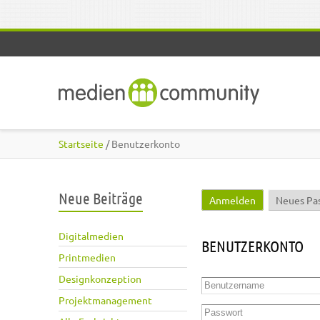
Direkt zum Inhalt
Startseite
/ Benutzerkonto
Neue Beiträge
Anmelden
(aktiver Reite
Neues Pa
Haupt-Reiter
Digitalmedien
BENUTZERKONTO
Printmedien
Designkonzeption
Benutzername
*
Projektmanagement
Passwort
*