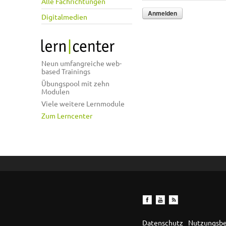
Alle Fachrichtungen
Digitalmedien
Neun umfangreiche web-
based Trainings
Übungspool mit zehn
Modulen
Viele weitere Lernmodule
Zum Lerncenter
Datenschutz
Nutzungsb