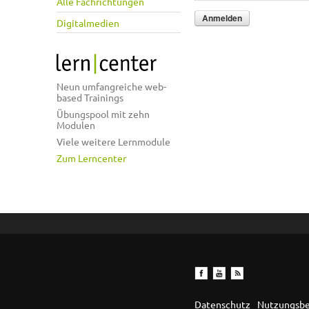
Alle Fachrichtungen
Digitalmedien
Neun umfangreiche web-
based Trainings
Übungspool mit zehn
Modulen
Viele weitere Lernmodule
Zum Lerncenter
Datenschutz
Nutzungsb