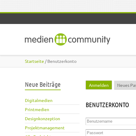
Direkt zum Inhalt
Startseite
/ Benutzerkonto
Neue Beiträge
Anmelden
(aktiver Reite
Neues Pa
Haupt-Reiter
Digitalmedien
BENUTZERKONTO
Printmedien
Designkonzeption
Benutzername
*
Projektmanagement
Passwort
*