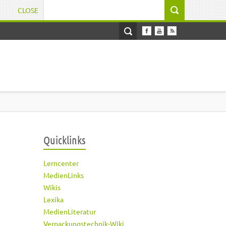
CLOSE
Suchformular
Quicklinks
Lerncenter
MedienLinks
Wikis
Lexika
MedienLiteratur
Verpackungstechnik-Wiki