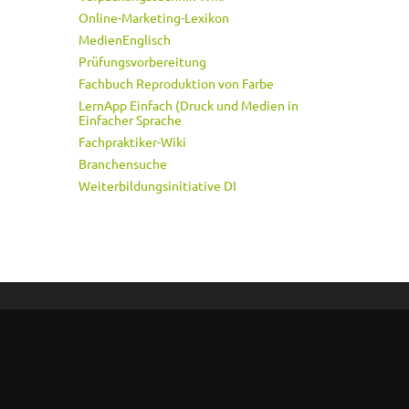
Online-Marketing-Lexikon
MedienEnglisch
Prüfungsvorbereitung
Fachbuch Reproduktion von Farbe
LernApp Einfach (Druck und Medien in
Einfacher Sprache
Fachpraktiker-Wiki
Branchensuche
Weiterbildungsinitiative DI