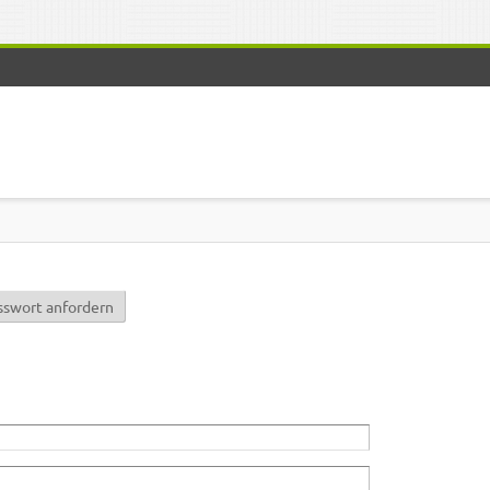
r)
sswort anfordern