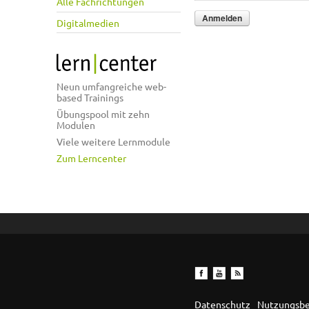
Alle Fachrichtungen
Digitalmedien
Neun umfangreiche web-
based Trainings
Übungspool mit zehn
Modulen
Viele weitere Lernmodule
Zum Lerncenter
Datenschutz
Nutzungsb