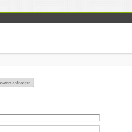
r)
sswort anfordern