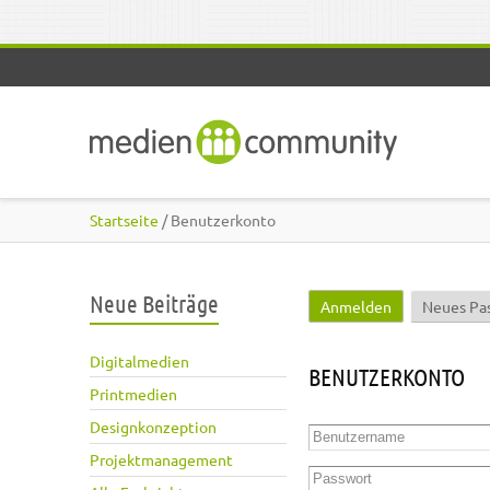
Direkt zum Inhalt
Startseite
/ Benutzerkonto
Neue Beiträge
Anmelden
(aktiver Reite
Neues Pa
Haupt-Reiter
Digitalmedien
BENUTZERKONTO
Printmedien
Designkonzeption
Benutzername
*
Projektmanagement
Passwort
*