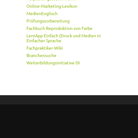
Online-Marketing-Lexikon
MedienEnglisch
Prüfungsvorbereitung
Fachbuch Reproduktion von Farbe
LernApp Einfach (Druck und Medien in
Einfacher Sprache
Fachpraktiker-Wiki
Branchensuche
Weiterbildungsinitiative DI