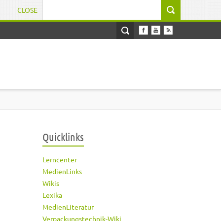
CLOSE
Suchformular
Quicklinks
Lerncenter
MedienLinks
Wikis
Lexika
MedienLiteratur
Verpackungstechnik-Wiki