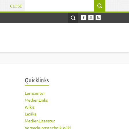
CLOSE
Suchformular
Quicklinks
Lerncenter
MedienLinks
Wikis
Lexika
MedienLiteratur
Verpackungstechnik-Wiki