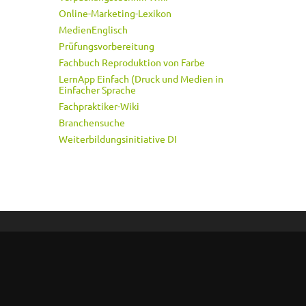
Online-Marketing-Lexikon
MedienEnglisch
Prüfungsvorbereitung
Fachbuch Reproduktion von Farbe
LernApp Einfach (Druck und Medien in
Einfacher Sprache
Fachpraktiker-Wiki
Branchensuche
Weiterbildungsinitiative DI