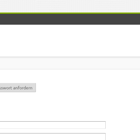
r)
sswort anfordern