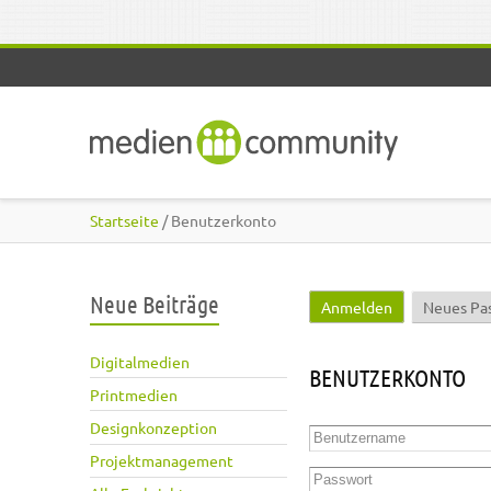
Direkt zum Inhalt
Startseite
/ Benutzerkonto
Neue Beiträge
Anmelden
(aktiver Reite
Neues Pa
Haupt-Reiter
Digitalmedien
BENUTZERKONTO
Printmedien
Designkonzeption
Benutzername
*
Projektmanagement
Passwort
*