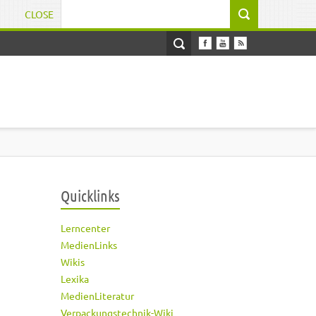
CLOSE
Suchformular
Quicklinks
Lerncenter
MedienLinks
Wikis
Lexika
MedienLiteratur
Verpackungstechnik-Wiki