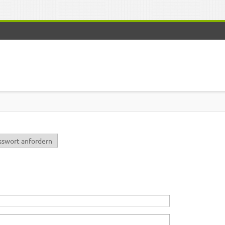
r)
sswort anfordern