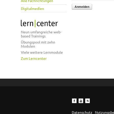
Alle Fachrichtungen
Digitalmedien
Neun umfangreiche web-
based Trainings
Übungspool mit zehn
Modulen
Viele weitere Lernmodule
Zum Lerncenter
Datenschutz
Nutzungsb