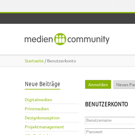
Direkt zum Inhalt
Startseite
/ Benutzerkonto
Neue Beiträge
Anmelden
(aktiver Reite
Neues Pa
Haupt-Reiter
Digitalmedien
BENUTZERKONTO
Printmedien
Designkonzeption
Benutzername
*
Projektmanagement
Passwort
*