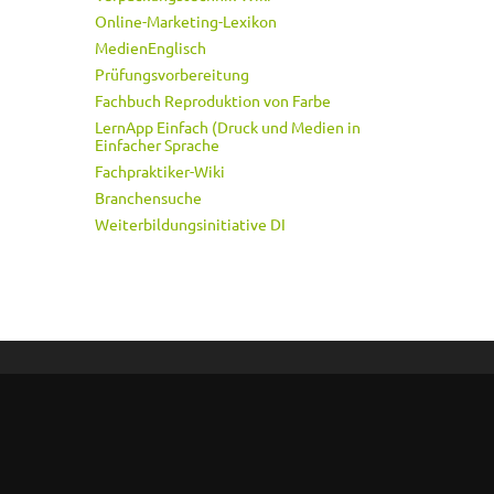
Online-Marketing-Lexikon
MedienEnglisch
Prüfungsvorbereitung
Fachbuch Reproduktion von Farbe
LernApp Einfach (Druck und Medien in
Einfacher Sprache
Fachpraktiker-Wiki
Branchensuche
Weiterbildungsinitiative DI