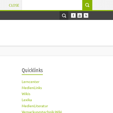
CLOSE
Suchformular
Quicklinks
Lerncenter
MedienLinks
Wikis
Lexika
MedienLiteratur
Verpackungstechnik-Wiki