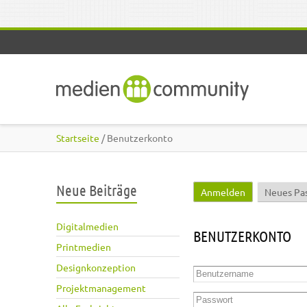
Direkt zum Inhalt
Startseite
/ Benutzerkonto
Neue Beiträge
Anmelden
(aktiver Reite
Neues Pa
Haupt-Reiter
Digitalmedien
BENUTZERKONTO
Printmedien
Designkonzeption
Benutzername
*
Projektmanagement
Passwort
*