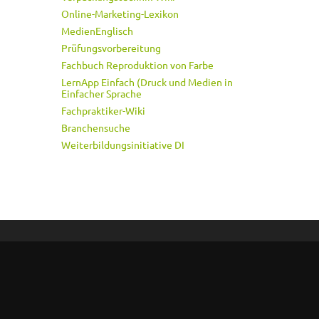
Online-Marketing-Lexikon
MedienEnglisch
Prüfungsvorbereitung
Fachbuch Reproduktion von Farbe
LernApp Einfach (Druck und Medien in
Einfacher Sprache
Fachpraktiker-Wiki
Branchensuche
Weiterbildungsinitiative DI