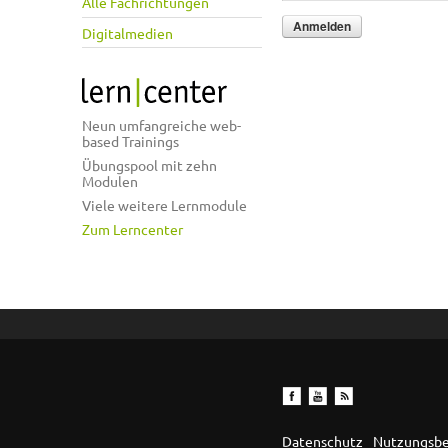
Alle Fachrichtungen
Digitalmedien
Neun umfangreiche web-
based Trainings
Übungspool mit zehn
Modulen
Viele weitere Lernmodule
Zum Lerncenter
Datenschutz
Nutzungsb