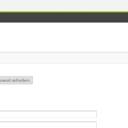
r)
sswort anfordern