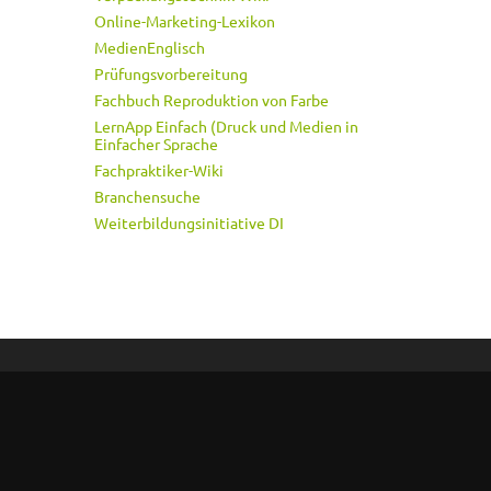
Online-Marketing-Lexikon
MedienEnglisch
Prüfungsvorbereitung
Fachbuch Reproduktion von Farbe
LernApp Einfach (Druck und Medien in
Einfacher Sprache
Fachpraktiker-Wiki
Branchensuche
Weiterbildungsinitiative DI