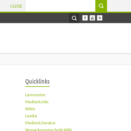
CLOSE
Suchformular
Quicklinks
Lerncenter
MedienLinks
Wikis
Lexika
MedienLiteratur
Verpackungstechnik-Wiki