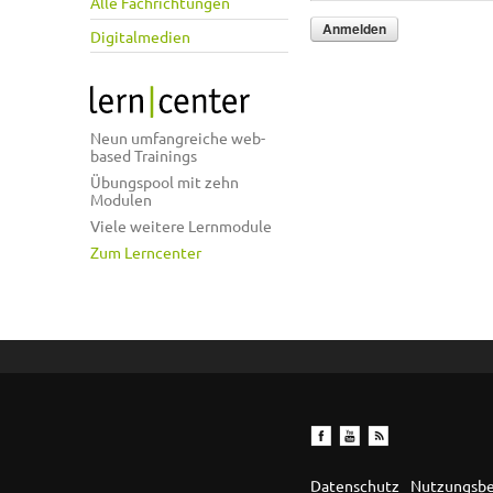
Alle Fachrichtungen
Digitalmedien
Neun umfangreiche web-
based Trainings
Übungspool mit zehn
Modulen
Viele weitere Lernmodule
Zum Lerncenter
Datenschutz
Nutzungsb