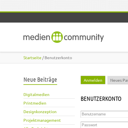
Direkt zum Inhalt
Startseite
/ Benutzerkonto
Neue Beiträge
Anmelden
(aktiver Reite
Neues Pa
Haupt-Reiter
Digitalmedien
BENUTZERKONTO
Printmedien
Designkonzeption
Benutzername
*
Projektmanagement
Passwort
*