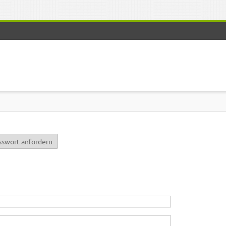
r)
sswort anfordern