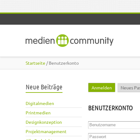
Direkt zum Inhalt
Startseite
/ Benutzerkonto
Neue Beiträge
Anmelden
(aktiver Reite
Neues Pa
Haupt-Reiter
Digitalmedien
BENUTZERKONTO
Printmedien
Designkonzeption
Benutzername
*
Projektmanagement
Passwort
*