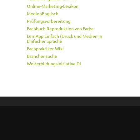
Online-Marketing-Lexikon
MedienEnglisch
Prüfungsvorbereitung
Fachbuch Reproduktion von Farbe
LernApp Einfach (Druck und Medien in
Einfacher Sprache
Fachpraktiker-Wiki
Branchensuche
Weiterbildungsinitiative DI