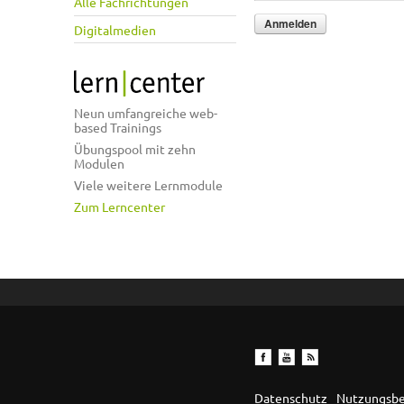
Alle Fachrichtungen
Digitalmedien
Neun umfangreiche web-
based Trainings
Übungspool mit zehn
Modulen
Viele weitere Lernmodule
Zum Lerncenter
Datenschutz
Nutzungsb