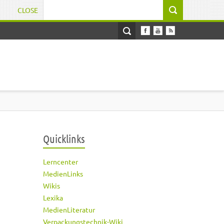
CLOSE
Suchformular
Quicklinks
Lerncenter
MedienLinks
Wikis
Lexika
MedienLiteratur
Verpackungstechnik-Wiki