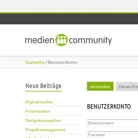
Direkt zum Inhalt
Startseite
/ Benutzerkonto
Neue Beiträge
Anmelden
(aktiver Reite
Neues Pa
Haupt-Reiter
Digitalmedien
BENUTZERKONTO
Printmedien
Designkonzeption
Benutzername
*
Projektmanagement
Passwort
*