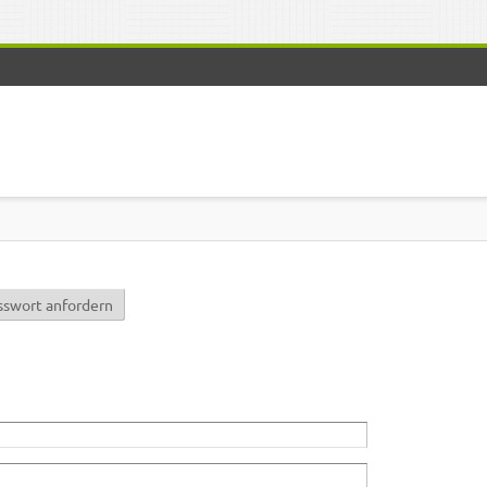
r)
sswort anfordern