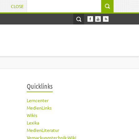
CLOSE
Suchformular
Quicklinks
Lerncenter
MedienLinks
Wikis
Lexika
MedienLiteratur
Verpackungstechnik-Wiki