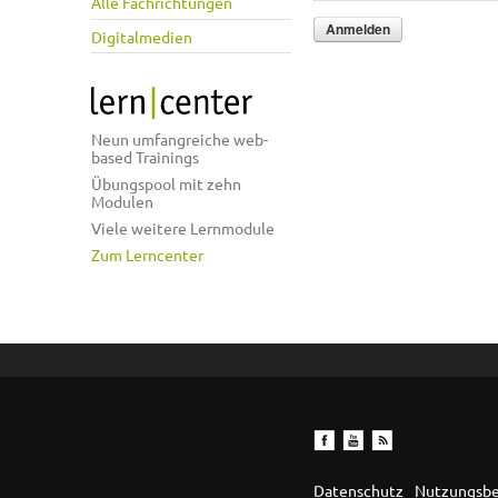
Alle Fachrichtungen
Digitalmedien
Neun umfangreiche web-
based Trainings
Übungspool mit zehn
Modulen
Viele weitere Lernmodule
Zum Lerncenter
Datenschutz
Nutzungsb