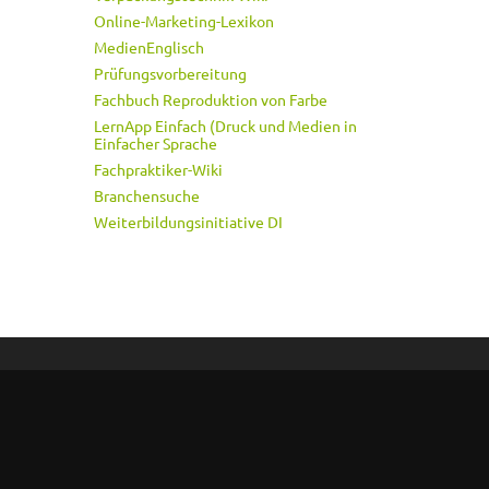
Online-Marketing-Lexikon
MedienEnglisch
Prüfungsvorbereitung
Fachbuch Reproduktion von Farbe
LernApp Einfach (Druck und Medien in
Einfacher Sprache
Fachpraktiker-Wiki
Branchensuche
Weiterbildungsinitiative DI